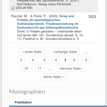
Perspektiven des Sachunterrichts, S. 32-47).
Bad Heilbrunn: Verlag Julius Klinkhardt.
(233.26 KB)
Peschel, M. , & Peifer, P.
. (2023).
2023
Krieg und
Frieden als epochaltypisches
Schlüsselproblem. Friedenserziehung im
Sachunterricht aus bildungstheoretischer
. In
Frieden gestalten – miteinander leben
Sicht
und lernen
(Bd. 161, Grundschule aktuell, S. 10-
11). Frankfurt a. M.: Grundschulverband e. V.
« erste Seite
‹ vorherige Seite
…
Seiten
3
4
5
6
7
8
9
10
11
…
nächste Seite ›
letzte Seite »
Monographien
Publikation