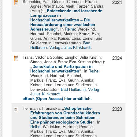
Schneider, Ralf; Griesel, Clemens; Pfrang,
2024
Agnes; Weißhaupt, Mark; Tänzer, Sandra
(Hrsg.):
„
Entdeckende und forschende
Lernprozesse in
Hochschullernwerkstätten – Die
Herausforderung einer zweifachen
Adressierung
“
. In
Reihe
: Wedekind,
Hartmut; Peschel, Markus;
Franz, Eva;
Gruhn, Annika; Kaiser, Lena: Lernen und
Studieren in Lernwerkstätten.
Bad
Heilbrunn: Verlag Julius Klinkhardt
.
Franz, Viktoria Sophie; Langhof Julia Kristin;
2024
Simon, Jana & Franz Eva-Kristina (Hrsg.):
„
Demokratie und Partizipation in
Hochschullernwerkstätten
“
. In
Reihe
:
Wedekind, Hartmut; Peschel,
Markus;
Franz, Eva; Gruhn, Annika;
Kaiser, Lena: Lernen und Studieren in
Lernwerkstätten.
Bad Heilbrunn: Verlag
Julius Klinkhardt
.
eBook (Open Access) hier erhältlich.
Herrmann, Franziska:
„
Schöpferische
2023
Erfahrungen von Grundschulkindern
und Studierenden beim Schreiben –
Eine phänomenologische Studie
“
. In
Reihe
: Wedekind, Hartmut; Peschel,
Markus;
Franz, Eva; Gruhn, Annika;
Kaiser, Lena: Lernen und Studieren in