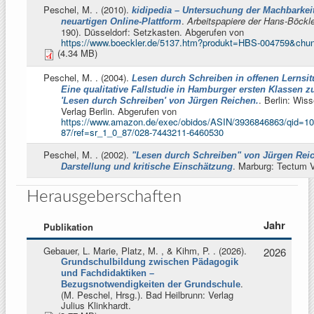
Peschel, M.
. (2010).
kidipedia – Untersuchung der Machbarkeit
.
Arbeitspapiere der Hans-Böckle
neuartigen Online-Plattform
190). Düsseldorf: Setzkasten. Abgerufen von
https://www.boeckler.de/5137.htm?produkt=HBS-004759&chu
(4.34 MB)
Peschel, M.
. (2004).
Lesen durch Schreiben in offenen Lernsit
Eine qualitative Fallstudie in Hamburger ersten Klassen 
. Berlin: Wis
'Lesen durch Schreiben' von Jürgen Reichen.
Verlag Berlin. Abgerufen von
https://www.amazon.de/exec/obidos/ASIN/3936846863/qid=10
87/ref=sr_1_0_87/028-7443211-6460530
Peschel, M.
. (2002).
"Lesen durch Schreiben" von Jürgen Rei
. Marburg: Tectum V
Darstellung und kritische Einschätzung
Herausgeberschaften
Jahr
Publikation
Gebauer, L. Marie, Platz, M. , & Kihm, P.
. (2026).
2026
Grundschulbildung zwischen Pädagogik
und Fachdidaktiken –
.
Bezugsnotwendigkeiten der Grundschule
(
M. Peschel, Hrsg.
). Bad Heilbrunn: Verlag
Julius Klinkhardt.