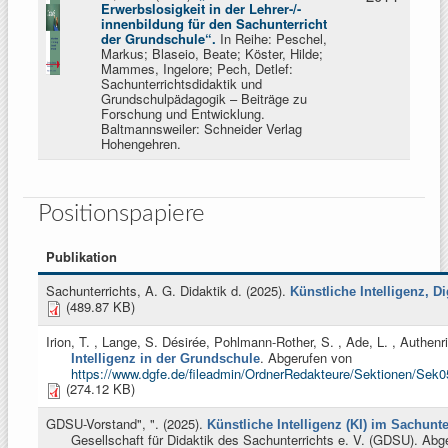
Erwerbslosigkeit in der Lehrer-/-
innenbildung für den Sachunterricht
der Grundschule“.
In Reihe: Peschel,
Markus; Blaseio, Beate; Köster, Hilde;
Mammes, Ingelore; Pech, Detlef:
Sachunterrichtsdidaktik und
Grundschulpädagogik – Beiträge zu
Forschung und Entwicklung.
Baltmannsweiler: Schneider Verlag
Hohengehren.
Positionspapiere
Publikation
Sachunterrichts, A. G. Didaktik d
. (2025).
Künstliche Intelligenz, Di
(489.87 KB)
Irion, T. , Lange, S. Désirée, Pohlmann-Rother, S. , Ade, L. , Authenrie
. Abgerufen von
Intelligenz in der Grundschule
https://www.dgfe.de/fileadmin/OrdnerRedakteure/Sektionen/Sek
(274.12 KB)
GDSU-Vorstand", "
. (2025).
Künstliche Intelligenz (KI) im Sachunt
Gesellschaft für Didaktik des Sachunterrichts e. V. (GDSU). Abg