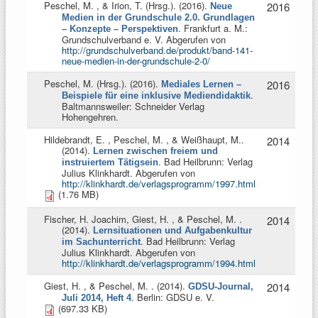
Peschel, M. , & Irion, T. (Hrsg.)
. (2016).
2016
Neue
Medien in der Grundschule 2.0. Grundlagen
. Frankfurt a. M.:
– Konzepte – Perspektiven
Grundschulverband e. V. Abgerufen von
http://grundschulverband.de/produkt/band-141-
neue-medien-in-der-grundschule-2-0/
Peschel, M. (Hrsg.)
. (2016).
2016
Mediales Lernen –
.
Beispiele für eine inklusive Mediendidaktik
Baltmannsweiler: Schneider Verlag
Hohengehren.
Hildebrandt, E. , Peschel, M. , & Weißhaupt, M.
.
2014
(2014).
Lernen zwischen freiem und
. Bad Heilbrunn: Verlag
instruiertem Tätigsein
Julius Klinkhardt. Abgerufen von
http://klinkhardt.de/verlagsprogramm/1997.html
(1.76 MB)
Fischer, H. Joachim, Giest, H. , & Peschel, M.
.
2014
(2014).
Lernsituationen und Aufgabenkultur
. Bad Heilbrunn: Verlag
im Sachunterricht
Julius Klinkhardt. Abgerufen von
http://klinkhardt.de/verlagsprogramm/1994.html
Giest, H. , & Peschel, M.
. (2014).
2014
GDSU-Journal,
. Berlin: GDSU e. V.
Juli 2014, Heft 4
(697.33 KB)