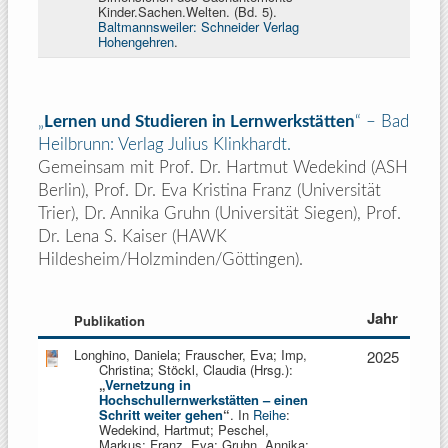
Kinder.Sachen.Welten. (Bd. 5).
Baltmannsweiler: Schneider Verlag
Hohengehren
.
„
Lernen und Studieren in Lernwerkstätten
“
–
Bad
Heilbrunn: Verlag Julius Klinkhardt.
Gemeinsam mit Prof. Dr. Hartmut Wedekind (ASH
Berlin), Prof. Dr. Eva Kristina Franz (Universität
Trier), Dr. Annika Gruhn (Universität Siegen), Prof.
Dr. Lena S. Kaiser (HAWK
Hildesheim/Holzminden/Göttingen).
Jahr
Publikation
Longhino, Daniela; Frauscher, Eva; Imp,
2025
Christina; Stöckl, Claudia (Hrsg.):
„
Vernetzung in
Hochschullernwerkstätten – einen
Schritt weiter gehen
“
. In
Reihe
:
Wedekind, Hartmut; Peschel,
Markus;
Franz, Eva; Gruhn, Annika;