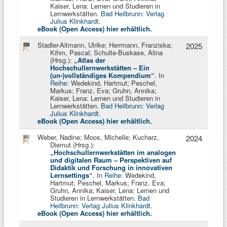
Kaiser, Lena: Lernen und Studieren in
Lernwerkstätten.
Bad Heilbrunn: Verlag
Julius Klinkhardt
.
eBook (Open Access) hier erhältlich.
Stadler-Altmann, Ulrike; Herrmann, Franziska;
2025
Kihm, Pascal; Schulte-Buskase, Alina
(Hrsg.):
„
Atlas der
Hochschullernwerkstätten – Ein
(un-)vollständiges Kompendium
“
. In
Reihe
: Wedekind, Hartmut; Peschel,
Markus;
Franz, Eva; Gruhn, Annika;
Kaiser, Lena: Lernen und Studieren in
Lernwerkstätten.
Bad Heilbrunn: Verlag
Julius Klinkhardt
.
eBook (Open Access) hier erhältlich.
Weber, Nadine; Moos, Michelle; Kucharz,
2024
Diemut (Hrsg.):
„
Hochschullernwerkstätten im analogen
und digitalen Raum – Perspektiven auf
Didaktik und Forschung in innovativen
Lernsettings
“
. In
Reihe
: Wedekind,
Hartmut; Peschel, Markus;
Franz, Eva;
Gruhn, Annika; Kaiser, Lena: Lernen und
Studieren in Lernwerkstätten.
Bad
Heilbrunn: Verlag Julius Klinkhardt
.
eBook (Open Access) hier erhältlich.