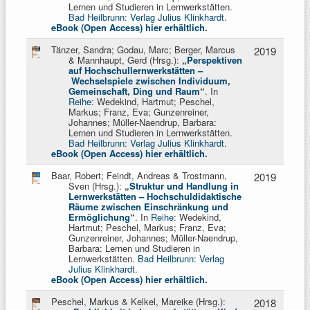
Lernen und Studieren in Lernwerkstätten.
Bad Heilbrunn: Verlag Julius Klinkhardt
.
eBook (Open Access) hier erhältlich.
Tänzer, Sandra; Godau, Marc; Berger, Marcus
2019
& Mannhaupt, Gerd (Hrsg.):
„
Perspektiven
auf Hochschullernwerkstätten
–
Wechselspiele zwischen Individuum,
Gemeinschaft, Ding und Raum
“
. In
Reihe
: Wedekind, Hartmut; Peschel,
Markus; Franz, Eva; Gunzenreiner,
Johannes; Müller-Naendrup, Barbara:
Lernen und Studieren in Lernwerkstätten.
Bad Heilbrunn: Verlag Julius Klinkhardt
.
eBook (Open Access) hier erhältlich.
Baar, Robert; Feindt, Andreas & Trostmann,
2019
Sven (Hrsg.):
„
Struktur und Handlung in
Lernwerkstätten
–
Hochschuldidaktische
Räume zwischen Einschränkung und
Ermöglichung
“
. In
Reihe
: Wedekind,
Hartmut; Peschel, Markus; Franz, Eva;
Gunzenreiner, Johannes; Müller-Naendrup,
Barbara: Lernen und Studieren in
Lernwerkstätten.
Bad Heilbrunn: Verlag
Julius Klinkhardt
.
eBook (Open Access) hier erhältlich.
Peschel, Markus & Kelkel, Mareike (Hrsg.):
2018