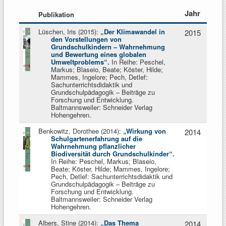
Jahr
Publikation
Lüschen, Iris (2015):
„Der Klimawandel in
2015
den Vorstellungen von
Grundschulkindern
–
Wahrnehmung
und Bewertung eines globalen
Umweltproblems“.
In Reihe: Peschel,
Markus; Blaseio, Beate; Köster, Hilde;
Mammes, Ingelore; Pech, Detlef:
Sachunterrichtsdidaktik und
Grundschulpädagogik – Beiträge zu
Forschung und Entwicklung.
Baltmannsweiler: Schneider Verlag
Hohengehren.
Benkowitz, Dorothee (2014):
„Wirkung von
2014
Schulgartenerfahrung auf die
Wahrnehmung pflanzlicher
Biodiversität durch Grundschulkinder“.
In Reihe: Peschel, Markus; Blaseio,
Beate; Köster, Hilde; Mammes, Ingelore;
Pech, Detlef: Sachunterrichtsdidaktik und
Grundschulpädagogik – Beiträge zu
Forschung und Entwicklung.
Baltmannsweiler: Schneider Verlag
Hohengehren.
Albers, Stine (2014):
„Das Thema
2014