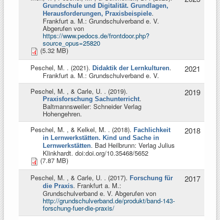
Grundschule und Digitalität. Grundlagen,
.
Herausforderungen, Praxisbeispiele
Frankfurt a. M.: Grundschulverband e. V.
Abgerufen von
https://www.pedocs.de/frontdoor.php?
source_opus=25820
(5.32 MB)
Peschel, M.
. (2021).
.
2021
Didaktik der Lernkulturen
Frankfurt a. M.: Grundschulverband e. V.
Peschel, M. , & Carle, U.
. (2019).
2019
.
Praxisforschung Sachunterricht
Baltmannsweiler: Schneider Verlag
Hohengehren.
Peschel, M. , & Kelkel, M.
. (2018).
2018
Fachlichkeit
in Lernwerkstätten. Kind und Sache in
. Bad Heilbrunn: Verlag Julius
Lernwerkstätten
Klinkhardt. doi:doi.org/10.35468/5652
(7.87 MB)
Peschel, M. , & Carle, U.
. (2017).
2017
Forschung für
. Frankfurt a. M.:
die Praxis
Grundschulverband e. V. Abgerufen von
http://grundschulverband.de/produkt/band-143-
forschung-fuer-die-praxis/