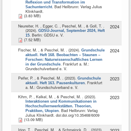
Reflexion und Transformation im
. Bad Heilbrunn: Verlag Julius
Sachunterricht
Klinkhardt.
(3.83 MB)
Neureiter, H. , Egger, C. , Peschel, M. , & Goll, T.
.
2024
(2024).
GDSU-Journal, September 2024, Heft
. Berlin: GDSU e. V.
15
(7.52 MB)
Fischer, M. , & Peschel, M.
. (2024).
2024
Grundschule
aktuell. Heft 168. Beobachten – Staunen –
Forschen: Naturwissenschaftliches Lernen
. Frankfurt a. M.:
in der Grundschule
Grundschulverband e. V.
Peifer, P. , & Peschel, M.
. (2023).
2023
Grundschule
. Frankfurt
aktuell. Heft 163. Pausenkulturen
a. M.: Grundschulverband e. V.
Kihm, P. , Kelkel, M. , & Peschel, M.
. (2023).
2023
Interaktionen und Kommunikationen in
Hochschullernwerkstätten. Theorien,
. Bad Heilbrunn: Verlag
Praktiken, Utopien
Julius Klinkhardt. doi:doi.org/10.35468/6009
(13.09 MB)
Irion, T. , Peschel, M. , & Schmeinck, D.
. (2023).
2023