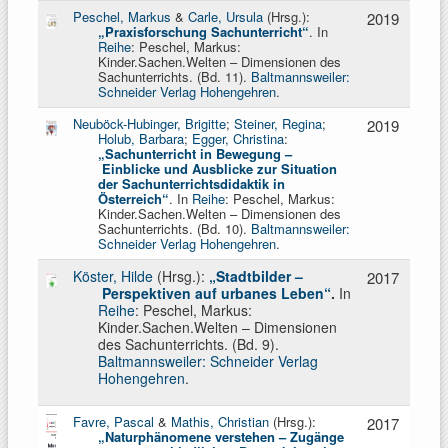
Peschel, Markus
&
Carle, Ursula
(Hrsg.):
2019
„Praxisforschung Sachunterricht“
. In
Reihe
: Peschel, Markus:
Kinder.Sachen.Welten – Dimensionen des
Sachunterrichts. (Bd. 11).
Baltmannsweiler:
Schneider Verlag Hohengehren
.
Neuböck-Hubinger, Brigitte
;
Steiner, Regina
;
2019
Holub, Barbara
;
Egger, Christina
:
„Sachunterricht in Bewegung –
Einblicke und Ausblicke zur Situation
der Sachunterrichtsdidaktik in
Österreich
“
. In
Reihe
: Peschel, Markus:
Kinder.Sachen.Welten – Dimensionen des
Sachunterrichts. (Bd. 10).
Baltmannsweiler:
Schneider Verlag Hohengehren
.
Köster, Hilde
(Hrsg.):
„Stadtbilder –
2017
Perspektiven auf urbanes Leben“
.
In
Reihe
: Peschel, Markus:
Kinder.Sachen.Welten – Dimensionen
des Sachunterrichts. (Bd. 9).
Baltmannsweiler: Schneider Verlag
Hohengehren
.
Favre, Pascal
&
Mathis, Christian
(Hrsg.):
2017
„Naturphänomene verstehen – Zugänge