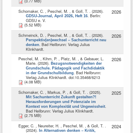
(3.77 MB)
Schomaker, C. , Peschel, M. , & Goll, T.
. (2026).
2026
. Berlin:
GDSU-Journal, April 2026, Heft 16
GDSU e. V.
(5.52 MB)
Schmeinck, D. , Peschel, M. , & Goll, T.
. (2026).
2026
Perspektiv(en)wechsel – Sachunterricht neu
. Bad Heilbrunn: Verlag Julius
denken
Klinkhardt.
Peschel, M. , Kihm, P. , Platz, M. , & Gebauer, L.
2026
Marie
. (2026).
Bezugsnotwendigkeiten der
Grundschule. Pädagogik und Fachdidaktik
. Bad Heilbrunn:
in der Grundschulbildung
Verlag Julius Klinkhardt. doi:10.35468/6213
(4.08 MB)
Schomaker, C. , Markus, P. , & Goll, T.
. (2025).
2025
Mit Sachunterricht Zukunft gestalten?!
Herausforderungen und Potenziale im
.
Kontext von Komplexität und Ungewissheit
Bad Heilbrunn: Verlag Julius Klinkhardt.
(2.75 MB)
Egger, C. , Neureiter, H. , Peschel, M. , & Goll, T.
.
2024
(2024).
In Alternativen denken – Kritik,