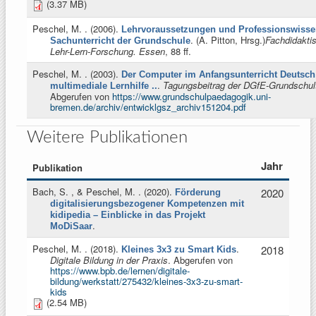
(3.37 MB)
Peschel, M.
. (2006).
Lehrvoraussetzungen und Professionswisse
. (
A. Pitton, Hrsg.
)
Fachdidakti
Sachunterricht der Grundschule
Lehr-Lern-Forschung. Essen
, 88 ff.
Peschel, M.
. (2003).
Der Computer im Anfangsunterricht Deutsch
.
Tagungsbeitrag der DGfE-Grundschul
multimediale Lernhilfe ..
Abgerufen von
https://www.grundschulpaedagogik.uni-
bremen.de/archiv/entwicklgsz_archiv151204.pdf
Weitere Publikationen
Jahr
Publikation
Bach, S. , & Peschel, M.
. (2020).
2020
Förderung
digitalisierungsbezogener Kompetenzen mit
kidipedia – Einblicke in das Projekt
.
MoDiSaar
Peschel, M.
. (2018).
.
2018
Kleines 3x3 zu Smart Kids
Digitale Bildung in der Praxis
. Abgerufen von
https://www.bpb.de/lernen/digitale-
bildung/werkstatt/275432/kleines-3x3-zu-smart-
kids
(2.54 MB)