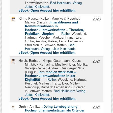
Lernwerkstätten.
Bad Heilbrunn: Verlag
Julius Klinkhardt
.
eBook (Open Access) hier erhältlich.
Kihm, Pascal; Kelkel, Mareike & Peschel,
2023
Markus (Hrsg.):
„
Interaktionen und
Kommunikationen in
Hochschullernwerkstätten – Theorien,
Praktiken, Utopien
“
. In
Reihe
: Wedekind,
Hartmut; Peschel, Markus;
Franz, Eva;
Gruhn, Annika; Kaiser, Lena: Lernen und
Studieren in Lernwerkstätten.
Bad
Heilbrunn: Verlag Julius Klinkhardt
.
eBook (Open Access) hier erhältlich.
Holub, Barbara; Himpsl-Gutermann, Klaus;
2021
Mittlböck Katharina; Musilek-Hofer, Monika;
Varelija-Gerber, Andrea; Grünberger Nina
(Hrsg.):
„
lern.medien.werk.statt –
Hochschullernwerkstätten in der
Digitalität
“
. In
Reihe
: Wedekind, Hartmut;
Peschel, Markus;
Franz, Eva; Müller-
Naendrup, Barbara: Lernen und Studieren
in Lernwerkstätten.
Bad Heilbrunn: Verlag
Julius Klinkhardt
.
eBook (Open Access) hier erhältlich.
Gruhn, Annika:
„
Doing Lernbegleitung –
2021
Hochschullernwerkstätten als Orte der