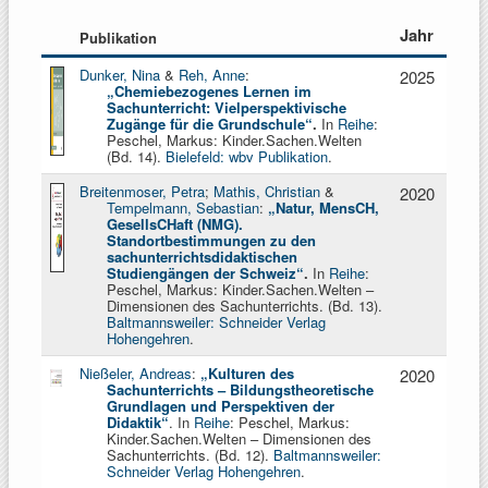
Jahr
Publikation
Dunker, Nina
&
Reh, Anne
:
2025
„Chemiebezogenes Lernen im
Sachunterricht: Vielperspektivische
Zugänge für die Grundschule“
.
In
Reihe
:
Peschel, Markus: Kinder.Sachen.Welten
(Bd. 14).
Bielefeld: wbv Publikation
.
Breitenmoser, Petra
;
Mathis, Christian
&
2020
Tempelmann, Sebastian
:
„
Natur, MensCH,
GesellsCHaft (NMG).
Standortbestimmungen zu den
sachunterrichtsdidaktischen
Studiengängen der Schweiz
“
.
In
Reihe
:
Peschel, Markus: Kinder.Sachen.Welten –
Dimensionen des Sachunterrichts. (Bd. 13).
Baltmannsweiler: Schneider Verlag
Hohengehren
.
Nießeler, Andreas
:
„
Kulturen des
2020
Sachunterrichts – Bildungstheoretische
Grundlagen und Perspektiven der
Didaktik“
. In
Reihe
: Peschel, Markus:
Kinder.Sachen.Welten – Dimensionen des
Sachunterrichts. (Bd. 12).
Baltmannsweiler:
Schneider Verlag Hohengehren
.