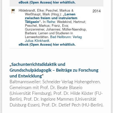
eBook (Open Access) hier erhältlich.
Hildebrandt, Elke; Peschel, Markus &
2014
Weißhaupt, Mark (Hrsg.):
„
Lernen
zwischen freiem und instruiertem
Tätigsein
“.
In
Reihe
: Wedekind, Hartmut;
Peschel, Markus; Franz, Eva;
Gunzenreiner, Johannes; Müller-Naendrup,
Barbara: Lernen und Studieren in
Lernwerkstätten.
Bad Heilbrunn: Verlag
Julius Klinkhardt
.
eBook (Open Access) hier erhältlich.
„
Sachunterrichtsdidaktik und
Grundschulpädagogik – Beiträge zu Forschung
und Entwicklung
“
Baltmannsweiler: Schneider Verlag Hohengehren.
Gemeinsam mit Prof. Dr. Beate Blaseio
(Universität Flensburg), Prof. Dr. Hilde Köster (FU-
Berlin), Prof. Dr. Ingelore Mammes (Universität
Duisburg-Essen), Prof. Dr. Detlef Pech (HU-Berlin).