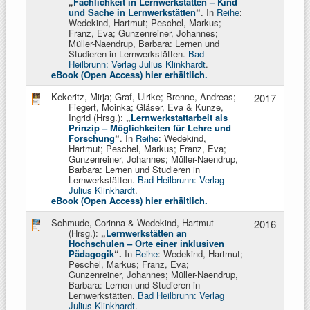
„
Fachlichkeit in Lernwerkstätten
–
Kind
und Sache in Lernwerkstätten
“
. In
Reihe
:
Wedekind, Hartmut; Peschel, Markus;
Franz, Eva; Gunzenreiner, Johannes;
Müller-Naendrup, Barbara: Lernen und
Studieren in Lernwerkstätten.
Bad
Heilbrunn: Verlag Julius Klinkhardt
.
eBook (Open Access) hier erhältlich.
Kekeritz, Mirja; Graf, Ulrike; Brenne, Andreas;
2017
Fiegert, Moinka; Gläser, Eva & Kunze,
Ingrid (Hrsg.):
„
Lernwerkstattarbeit als
Prinzip
–
Möglichkeiten für Lehre und
Forschung
“
. In
Reihe
: Wedekind,
Hartmut; Peschel, Markus; Franz, Eva;
Gunzenreiner, Johannes; Müller-Naendrup,
Barbara: Lernen und Studieren in
Lernwerkstätten.
Bad Heilbrunn: Verlag
Julius Klinkhardt
.
eBook (Open Access) hier erhältlich.
Schmude, Corinna & Wedekind, Hartmut
2016
(Hrsg.):
„
Lernwerkstätten an
Hochschulen – Orte einer inklusiven
Pädagogik
“.
In
Reihe
: Wedekind, Hartmut;
Peschel, Markus; Franz, Eva;
Gunzenreiner, Johannes; Müller-Naendrup,
Barbara: Lernen und Studieren in
Lernwerkstätten.
Bad Heilbrunn: Verlag
Julius Klinkhardt
.