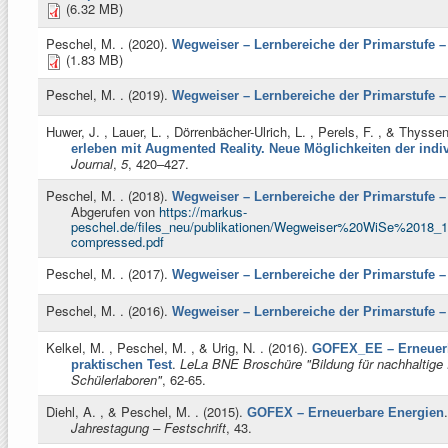
(6.32 MB)
Peschel, M.
. (2020).
Wegweiser – Lernbereiche der Primarstufe –
(1.83 MB)
Peschel, M.
. (2019).
Wegweiser – Lernbereiche der Primarstufe –
Huwer, J. , Lauer, L. , Dörrenbächer-Ulrich, L. , Perels, F. , & Thysse
erleben mit Augmented Reality. Neue Möglichkeiten der indi
Journal
,
5
, 420–427.
Peschel, M.
. (2018).
Wegweiser – Lernbereiche der Primarstufe –
Abgerufen von
https://markus-
peschel.de/files_neu/publikationen/Wegweiser%20WiSe%2018
compressed.pdf
Peschel, M.
. (2017).
Wegweiser – Lernbereiche der Primarstufe –
Peschel, M.
. (2016).
Wegweiser – Lernbereiche der Primarstufe –
Kelkel, M. , Peschel, M. , & Urig, N.
. (2016).
GOFEX_EE – Erneuerb
.
LeLa BNE Broschüre "Bildung für nachhaltige 
praktischen Test
Schülerlaboren"
, 62-65.
Diehl, A. , & Peschel, M.
. (2015).
.
GOFEX – Erneuerbare Energien
Jahrestagung – Festschrift
, 43.