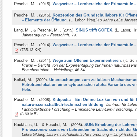
Peschel, M.
. (2015).
Wegweiser – Lernbereiche der Primarstufe –
Peschel, M.
. (2015).
Konzeption des Grundschullabors für Offen
. (
L. Labor, Hrsg.
)
10 Jahre LeLa Jahrest
– Elemente der Öffnung
Lang, M. , & Peschel, M.
. (2015).
. (
L. Labor, Hr
SINUS trifft GOFEX
Jahrestagung – Festschrift
, 79.
Peschel, M.
. (2014).
Wegweiser – Lernbereiche der Primarstufe –
(735.13 KB)
Peschel, M.
. (2011).
. (
K. Sche
Wege zum Offenen Experimentieren
Praxis – Bericht von der Expertentagung zur frühen naturwissens
Forscherstation – Heidelberg
, 48-54.
Kelkel, M.
. (2009).
Untersuchungen zum zellulären Mechanismus 
Retrotranslokation einer cytotoxischen alpha-Variante des vi
.
Hefe
Peschel, M.
. (2008).
Kidipedia – Ein Online-Lexikon von und für 
.
Zentrum für Lehr
naturwissenschaftlich-technischen Bildung
Fachdidaktische Forschung – Empirische Lehr-Lern-Forschung
, 
(3.63 MB)
Backhaus, U. , & Peschel, M.
. (2008).
SUN: Erhebung der Lehrvo
Professionswissens von Lehrenden im Sachunterricht der G
Lehrerbildung Essen: Fachdidaktische Forschung – Empirische L