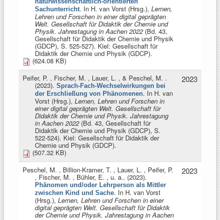
naturwissenschaftlich-orientierten
. In
H. van Vorst (Hrsg.)
,
Lernen,
Sachunterricht
Lehren und Forschen in einer digital geprägten
Welt. Gesellschaft für Didaktik der Chemie und
Physik. Jahrestagung in Aachen 2022
(Bd. 43,
Gesellschaft für Didaktik der Chemie und Physik
(GDCP), S. 525-527). Kiel: Gesellschaft für
Didaktik der Chemie und Physik (GDCP).
(624.08 KB)
Peifer, P. , Fischer, M. , Lauer, L. , & Peschel, M.
.
2023
(2023).
Sprach-Fach-Wechselwirkungen bei
. In
H. van
der Erschließung von Phänomenen
Vorst (Hrsg.)
,
Lernen, Lehren und Forschen in
einer digital geprägten Welt. Gesellschaft für
Didaktik der Chemie und Physik. Jahrestagung
in Aachen 2022
(Bd. 43, Gesellschaft für
Didaktik der Chemie und Physik (GDCP), S.
522-524). Kiel: Gesellschaft für Didaktik der
Chemie und Physik (GDCP).
(507.32 KB)
Peschel, M. , Billion-Kramer, T. , Lauer, L. , Peifer, P.
2023
, Fischer, M. , Bühler, E. , u. a.
. (2023).
Phänomen und/oder Lehrperson als Mittler
. In
H. van Vorst
zwischen Kind und Sache
(Hrsg.)
,
Lernen, Lehren und Forschen in einer
digital geprägten Welt. Gesellschaft für Didaktik
der Chemie und Physik. Jahrestagung in Aachen