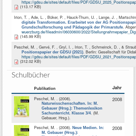
https://gdsu.de/sites/default/files/PDF/GDSU_2025_Positionspap
(113.17 KB)
Irion, T. , Ade, L. , Büker, P. , Hauck-Thum, U. , Lange, J. , Martschin
digitale Transformation. Erarbeitet von der AG Positionspap
. Abge
Grundschulforschung und Pädagogik der Primarstufe
wuerzburg.de/fileadmin/06030600/2022/Stellungnahmepapier_Dig
(145.99 KB)
Peschel, M. , Gervé, F. , Gryl, I. , Irion, T. , Schmeinck, D. , & Strau
. Berlin: Gesellschaft für Di
Positionspapier der GDSU (2021)
https://gdsu.de/sites/default/files/PDF/GDSU_2021_Positionspap
(312.02 KB)
Schulbücher
Jahr
Publikation
Peschel, M.
. (2008).
2008
Naturwisschenschaften. In: M.
Gebauer (Hrsg.): Themenlexikon
. (
M.
Sachunterricht. Klasse 3/4
Gebauer, Hrsg.
).
Peschel, M.
. (2008).
2008
Neue Medien. In:
M. Gebauer (Hrsg.):