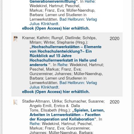
Generationenvermittlung
“
. In
Reihe
:
Wedekind, Hartmut; Peschel,
Markus;
Franz, Eva; Müller-Naendrup,
Barbara: Lernen und Studieren in
Lernwerkstätten.
Bad Heilbrunn: Verlag
Julius Klinkhardt
.
eBook (Open Access) hier erhältlich.
Kramer, Kathrin; Rumpf, Dietlinde; Schöps,
2020
Miriam; Winter, Stephanie (Hrsg.):
„
Hochschullernwerkstätten – Elemente
von Hochschulentwicklung?– Ein
Rückblick auf 15 Jahre
Hochschullernwerkstatt in Halle und
anderorts
“
. In
Reihe
: Wedekind, Hartmut;
Peschel, Markus; Franz, Eva;
Gunzenreiner, Johannes; Müller-Naendrup,
Barbara: Lernen und Studieren in
Lernwerkstätten.
Bad Heilbrunn: Verlag
Julius Klinkhardt
.
eBook (Open Access) hier erhältlich.
Stadler-Altmann, Ulrike; Schumacher, Susanne;
2020
Angelo Emili, Enrico & Dalla
Torre, Elisabeth (Hrsg.):
„
Spielen, Lernen,
Arbeiten in Lernwerkstätten
–
Facetten
der Kooperation und Kollaboration
“
. In
Reihe
: Wedekind, Hartmut; Peschel,
Markus; Franz, Eva; Gunzenreiner,
Johannes; Müller-Naendrup, Barbara: