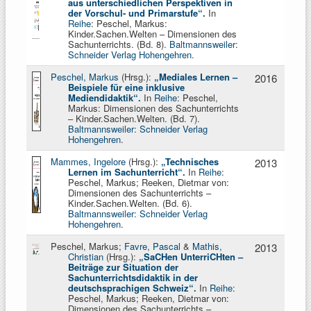
aus unterschiedlichen Perspektiven in
der Vorschul- und Primarstufe“
.
In
Reihe
: Peschel, Markus:
Kinder.Sachen.Welten – Dimensionen des
Sachunterrichts. (Bd. 8).
Baltmannsweiler:
Schneider Verlag Hohengehren
.
Peschel, Markus
(Hrsg.):
„Mediales Lernen –
2016
Beispiele für eine inklusive
Mediendidaktik“
.
In
Reihe
: Peschel,
Markus: Dimensionen des Sachunterrichts
– Kinder.Sachen.Welten. (Bd. 7).
Baltmannsweiler: Schneider Verlag
Hohengehren
.
Mammes, Ingelore
(Hrsg.):
„Technisches
2013
Lernen im Sachunterricht“
.
In
Reihe
:
Peschel, Markus; Reeken, Dietmar von:
Dimensionen des Sachunterrichts –
Kinder.Sachen.Welten. (Bd. 6).
Baltmannsweiler: Schneider Verlag
Hohengehren
.
Peschel, Markus;
Favre, Pascal
&
Mathis,
2013
Christian
(Hrsg.):
„SaCHen UnterriCHten –
Beiträge zur Situation der
Sachunterrichtsdidaktik in der
deutschsprachigen Schweiz“
.
In
Reihe:
Peschel, Markus; Reeken, Dietmar von:
Dimensionen des Sachunterrichts –