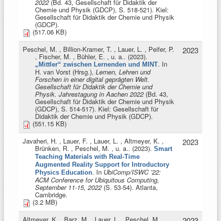
2022
(Bd. 43, Gesellschaft für Didaktik der
Chemie und Physik (GDCP), S. 518-521). Kiel:
Gesellschaft für Didaktik der Chemie und Physik
(GDCP).
(517.06 KB)
Peschel, M. , Billion-Kramer, T. , Lauer, L. , Peifer, P.
2023
, Fischer, M. , Bühler, E. , u. a.
. (2023).
. In
„Mittler“ zwischen Lernenden und MINT
H. van Vorst (Hrsg.)
,
Lernen, Lehren und
Forschen in einer digital geprägten Welt.
Gesellschaft für Didaktik der Chemie und
Physik. Jahrestagung in Aachen 2022
(Bd. 43,
Gesellschaft für Didaktik der Chemie und Physik
(GDCP), S. 514-517). Kiel: Gesellschaft für
Didaktik der Chemie und Physik (GDCP).
(551.15 KB)
Javaheri, H. , Lauer, F. , Lauer, L. , Altmeyer, K. ,
2023
Brünken, R. , Peschel, M. , u. a.
. (2023).
Smart
Teaching Materials with Real-Time
Augmented Reality Support for Introductory
. In
UbiComp/ISWC ’22:
Physics Education
ACM Conference for Ubiquitous Computing,
September 11-15, 2022
(S. 53-54). Atlanta,
Cambridge.
(3.2 MB)
Altmeyer, K. , Barz, M. , Lauer, L. , Peschel, M. ,
2023