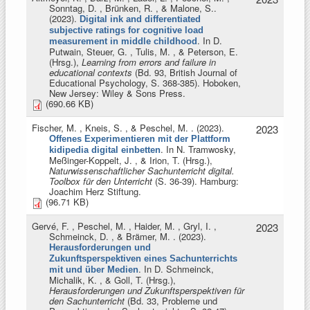
Sonntag, D. , Brünken, R. , & Malone, S.
.
(2023).
Digital ink and differentiated
subjective ratings for cognitive load
. In
D.
measurement in middle childhood
Putwain, Steuer, G. , Tulis, M. , & Peterson, E.
(Hrsg.)
,
Learning from errors and failure in
educational contexts
(Bd. 93, British Journal of
Educational Psychology, S. 368-385). Hoboken,
New Jersey: Wiley & Sons Press.
(690.66 KB)
Fischer, M. , Kneis, S. , & Peschel, M.
. (2023).
2023
Offenes Experimentieren mit der Plattform
. In
N. Tramwosky,
kidipedia digital einbetten
Meßinger-Koppelt, J. , & Irion, T. (Hrsg.)
,
Naturwissenschaftlicher Sachunterricht digital.
Toolbox für den Unterricht
(S. 36-39). Hamburg:
Joachim Herz Stiftung.
(96.71 KB)
Gervé, F. , Peschel, M. , Haider, M. , Gryl, I. ,
2023
Schmeinck, D. , & Brämer, M.
. (2023).
Herausforderungen und
Zukunftsperspektiven eines Sachunterrichts
. In
D. Schmeinck,
mit und über Medien
Michalik, K. , & Goll, T. (Hrsg.)
,
Herausforderungen und Zukunftsperspektiven für
den Sachunterricht
(Bd. 33, Probleme und