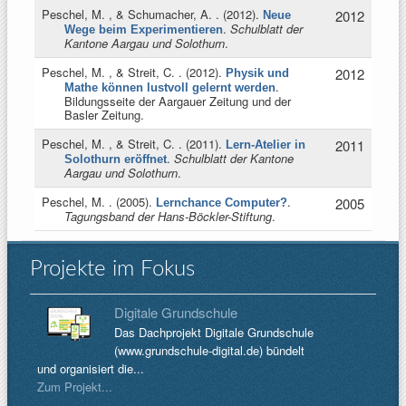
Peschel, M. , & Schumacher, A.
. (2012).
2012
Neue
.
Schulblatt der
Wege beim Experimentieren
Kantone Aargau und Solothurn
.
Peschel, M. , & Streit, C.
. (2012).
2012
Physik und
.
Mathe können lustvoll gelernt werden
Bildungsseite der Aargauer Zeitung und der
Basler Zeitung.
Peschel, M. , & Streit, C.
. (2011).
2011
Lern-Atelier in
.
Schulblatt der Kantone
Solothurn eröffnet
Aargau und Solothurn
.
Peschel, M.
. (2005).
.
2005
Lernchance Computer?
Tagungsband der Hans-Böckler-Stiftung
.
Projekte im Fokus
Digitale Grundschule
Das Dachprojekt Digitale Grundschule
(www.grundschule-digital.de) bündelt
und organisiert die...
Zum Projekt...