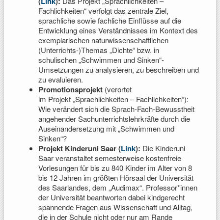
(
Link
):
Das Projekt „Sprachlichkeiten –
Fachlichkeiten“ verfolgt das zentrale Ziel,
sprachliche sowie fachliche Einflüsse auf die
Entwicklung eines Verständnisses im Kontext des
exemplarischen naturwissenschaftlichen
(Unterrichts-)Themas „Dichte“ bzw. in
schulischen „Schwimmen und Sinken“-
Umsetzungen zu analysieren, zu beschreiben und
zu evaluieren.
Promotionsprojekt
(verortet
im Projekt „Sprachlichkeiten – Fachlichkeiten“):
Wie verändert sich die Sprach-Fach-Bewusstheit
angehender Sachunterrichtslehrkräfte durch die
Auseinandersetzung mit „Schwimmen und
Sinken“?
Projekt Kinderuni Saar (
Link
):
Die Kinderuni
Saar veranstaltet semesterweise kostenfreie
Vorlesungen für bis zu 840 Kinder im Alter von 8
bis 12 Jahren im größten Hörsaal der Universität
des Saarlandes, dem „Audimax“. Professor*innen
der Universität beantworten dabei kindgerecht
spannende Fragen aus Wissenschaft und Alltag,
die in der Schule nicht oder nur am Rande