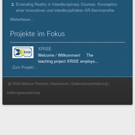
Extending Reality in Interdisciplinary Courses: Konzeption
einer innovativen und interdisziplinären XR-Seminarreihe
Weiterlesen...
Projekte im Fokus
XRISE
Welcome / Willkommen! The
teaching project XRISE employs...
Zum Projekt...
@ 2026 Markus Peschel |
Impressum
|
Datenschutzerklärung
|
Haftungsausschluss