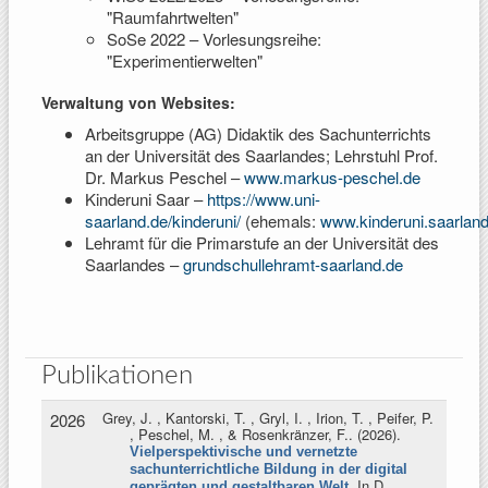
"Raumfahrtwelten"
SoSe 2022 – Vorlesungsreihe:
"Experimentierwelten"
Verwaltung von Websites:
Arbeitsgruppe (AG) Didaktik des Sachunterrichts
an der Universität des Saarlandes; Lehrstuhl Prof.
Dr. Markus Peschel –
www.markus-peschel.de
Kinderuni Saar –
https://www.uni-
saarland.de/kinderuni/
(ehemals:
www.kinderuni.saarlan
Lehramt für die Primarstufe an der Universität des
Saarlandes –
grundschullehramt-saarland.de
Publikationen
Grey, J. , Kantorski, T. , Gryl, I. , Irion, T. , Peifer, P.
2026
, Peschel, M. , & Rosenkränzer, F.
. (2026).
Vielperspektivische und vernetzte
sachunterrichtliche Bildung in der digital
. In
D.
geprägten und gestaltbaren Welt