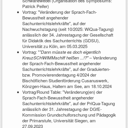
Schwanewedel (Organisation des Symposiums:
Patrick Peifer)
Vortrag: "Veränderung der Sprach-Fach-
Bewusstheit angehender
Sachunterrichtslehrkräfte", auf der
Nachwuchstagung (seit 10/2025: WiQua-Tagung)
anlässlich der 34. Jahrestagung der Gesellschaft
für Didaktik des Sachunterrichts (GDSU),
Universität zu Köln, am 05.03.2025
Vortrag: "
"Dann müsste es doch eigentlich
KreuzSCHWIMMschiff heißen ...!?"
– Veränderung
der Sprach-Fach-Bewusstheit angehender
Sachunterrichtslehrkräfte", auf der Graduierten-
bzw. Promovierendentagung 4/2024 der
Bischöflichen Studienförderung Cusanuswerk,
Könzgen-Haus, Haltern am See, am 18.10.2024
Vortrag/Round Table: "Veränderung(en) der
Sprach-Fach-Bewusstheit angehender
Sachunterrichtslehrkräfte", auf der PriQua-Tagung
anlässlich der 31. Jahrestagung der DGfE-
Kommission Grundschulforschung und Pädagogik
der Primarstufe, Universität Siegen, am
27.09.2023