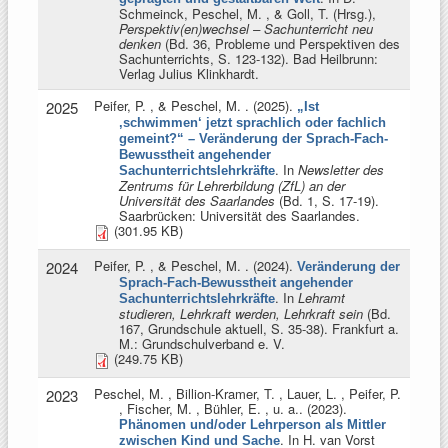
Schmeinck, Peschel, M. , & Goll, T. (Hrsg.)
,
Perspektiv(en)wechsel – Sachunterricht neu
denken
(Bd. 36, Probleme und Perspektiven des
Sachunterrichts, S. 123-132). Bad Heilbrunn:
Verlag Julius Klinkhardt.
Peifer, P. , & Peschel, M.
. (2025).
2025
„Ist
‚schwimmen‘ jetzt sprachlich oder fachlich
gemeint?“ – Veränderung der Sprach-Fach-
Bewusstheit angehender
. In
Newsletter des
Sachunterrichtslehrkräfte
Zentrums für Lehrerbildung (ZfL) an der
Universität des Saarlandes
(Bd. 1, S. 17-19).
Saarbrücken: Universität des Saarlandes.
(301.95 KB)
Peifer, P. , & Peschel, M.
. (2024).
2024
Veränderung der
Sprach-Fach-Bewusstheit angehender
. In
Lehramt
Sachunterrichtslehrkräfte
studieren, Lehrkraft werden, Lehrkraft sein
(Bd.
167, Grundschule aktuell, S. 35-38). Frankfurt a.
M.: Grundschulverband e. V.
(249.75 KB)
Peschel, M. , Billion-Kramer, T. , Lauer, L. , Peifer, P.
2023
, Fischer, M. , Bühler, E. , u. a.
. (2023).
Phänomen und/oder Lehrperson als Mittler
. In
H. van Vorst
zwischen Kind und Sache