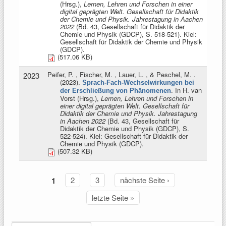
(Hrsg.)
,
Lernen, Lehren und Forschen in einer
digital geprägten Welt. Gesellschaft für Didaktik
der Chemie und Physik. Jahrestagung in Aachen
2022
(Bd. 43, Gesellschaft für Didaktik der
Chemie und Physik (GDCP), S. 518-521). Kiel:
Gesellschaft für Didaktik der Chemie und Physik
(GDCP).
(517.06 KB)
Peifer, P. , Fischer, M. , Lauer, L. , & Peschel, M.
.
2023
(2023).
Sprach-Fach-Wechselwirkungen bei
. In
H. van
der Erschließung von Phänomenen
Vorst (Hrsg.)
,
Lernen, Lehren und Forschen in
einer digital geprägten Welt. Gesellschaft für
Didaktik der Chemie und Physik. Jahrestagung
in Aachen 2022
(Bd. 43, Gesellschaft für
Didaktik der Chemie und Physik (GDCP), S.
522-524). Kiel: Gesellschaft für Didaktik der
Chemie und Physik (GDCP).
(507.32 KB)
1
2
3
nächste Seite ›
Seiten
letzte Seite »