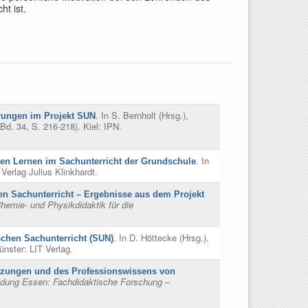
t ist.
. In
S. Bernholt (Hrsg.)
,
erungen im Projekt SUN
Bd. 34, S. 216-218). Kiel: IPN.
. In
hen Lernen im Sachunterricht der Grundschule
Verlag Julius Klinkhardt.
den Sachunterricht – Ergebnisse aus dem Projekt
hemie- und Physikdidaktik für die
. In
D. Höttecke (Hrsg.)
,
schen Sachunterricht (SUN)
nster: LIT Verlag.
tzungen und des Professionswissens von
ildung Essen: Fachdidaktische Forschung –