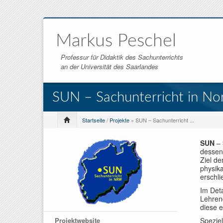
Markus Peschel
Professur für Didaktik des Sachunterrichts
an der Universität des Saarlandes
SUN – Sachunterricht in No
Startseite
/
Projekte
» SUN – Sachunterricht ...
SUN
–
dessen 
Ziel d
physik
erschli
Im Det
Lehren
diese 
Projektwebsite
Speziel