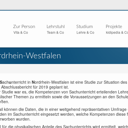
Zur Person
Lehrstuhl
Studium
Projekte
Vita & Co
Team & Co
Lehre & Co
kidipedia & C
rdrhein-Westfalen
S
ach
u
nterricht in
N
ordrhein-Westfalen ist eine Studie zur Situation de
Abschlussbericht für 2019 geplant ist.
er Studie war es, die Kompetenzen von Sachunterricht erteilenden Lehr
alischer Themen zu ermitteln sowie die Voraussetzungen an den Schul
eßen.
ail können die Daten, die in einer weitgehend repräsentativen Umfrag
den im Sachunterricht eingesetzt werden, welche Kompetenzen diese f
erworben wurden.
l für die physikalischen Anteile des Sachunterrichts wird ermittelt, we