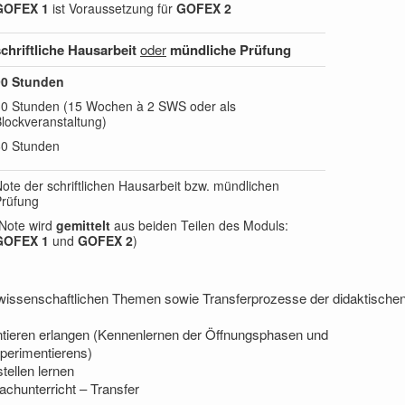
GOFEX 1
ist Voraussetzung für
GOFEX 2
chriftliche Hausarbeit
oder
mündliche Prüfung
90 Stunden
30 Stunden (15 Wochen à 2 SWS oder als
lockveranstaltung)
60 Stunden
ote der schriftlichen Hausarbeit bzw. mündlichen
Prüfung
Note wird
gemittelt
aus beiden Teilen des Moduls:
GOFEX 1
und
GOFEX 2
)
rwissenschaftlichen Themen sowie Transferprozesse der didaktische
tieren erlangen (Kennenlernen der Öffnungsphasen und
perimentierens)
tellen lernen
chunterricht – Transfer