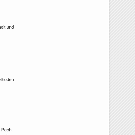
eit und
ethoden
, Pech,