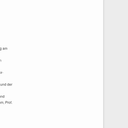
ag am
n
ux-
 und der
und
m, Prof.