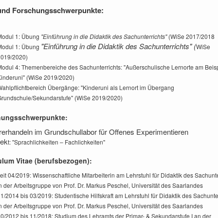
 und Forschungsschwerpunkte:
Modul 1: Übung
"Einführung in die Didaktik des Sachunterrichts"
(WiSe 2017/2018
"Einführung in die Didaktik des Sachunterrichts" (
Modul 1: Übung
WiSe
2019/2020)
odul 4: Themenbereiche des Sachunterrichts: "Außerschulische Lernorte am Beisp
inderuni" (WiSe 2019/2020)
ahlpflichtbereich Übergänge: "Kinderuni als Lernort im Übergang
rundschule/Sekundarstufe" (WiSe 2019/2020)
hungsschwerpunkte:
rerhandeln im Grundschullabor für Offenes Experimentieren
jek
t: "Sprachlichkeiten – Fachlichkeiten"
ulum Vitae (berufsbezogen):
eit 04/2019: Wissenschaftliche Mitarbeiterin am Lehrstuhl für Didaktik des Sachunte
n der Arbeitsgruppe von Prof. Dr. Markus Peschel, Universität des Saarlandes
1/2014 bis 03/2019: Studentische Hilfskraft am Lehrstuhl für Didaktik
des Sachunter
n der Arbeitsgruppe von Prof. Dr. Markus Peschel, Universität des Saarlandes
0/2012 bis 11/2018: Studium des Lehramts der Primar- & Sekundarstufe I an der