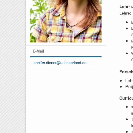
Lehr-
Lehre:
M
K
E-Mail
W
G
jennifer.diener@uni-saarland.de
Forsc
Leh
Pro
Curric
s
i
1
i
1