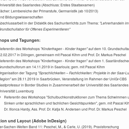
niversität des Saarlandes
(Abschluss: Erstes Staatsexamen)
ächer: Lernbereiche der Primarstufe, Germanistik (ab 10/2013)
und
Bildungswissenschaften
bschlussarbeit in der Didaktik des Sachunterrichts zum Thema:
"Lehrerhandeln im
rundschullabor für Offenes Experimentieren"
hops und Tagungen:
Referentin des Workshops
"Kinderfragen - Kinder fragen"
auf dem 10. Grundschult
02.02.2017
in Dilingen
, gemeinsam mit Pascal Kihm und Prof. Dr. Markus Peschel
eferentin des Workshops "Kinderfragen - Kinder fragen" auf dem 1. Saarländische
rundschulforum am 14.11.2019 in Saarlouis; gem. mit Pascal Kihm
rganisation der Tagung
"Sprachlichkeiten – Fachlichkeiten: Projekte in der Saar-L
Region"
am 28.11.2019 in Saarbrücken,
Veranstaltung im Rahmen der UniGr-CBS
astprofessur in Border Studies in Zusammenarbeit der Universität des Saarlandes
niversität Luxemburg
Referentin des Workshops "Schulbuchkonstruktionen zum Thema Schwimmen 
Sinken unter sprachlichen und fachlichen Gesichtspunkten", gem. mit Pascal Kih
Dr. Illonca Hardy, Ass. Prof. Dr. Katja N. Andersen und Prof. Dr. Markus Peschel
ion und Layout (Adobe InDesign)
er-Sachen-Welten Band 11: Peschel, M., & Carle, U. (2019). Praxisforschung