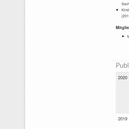
Sach
Kind
(201
Mitgli
Publ
2020
2019