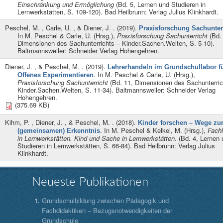
Einschränkung und Ermöglichung
(Bd. 5, Lernen und Studieren in
Lernwerkstätten, S. 109-120). Bad Heilbrunn: Verlag Julius Klinkhardt.
Peschel, M. , Carle, U. , & Diener, J.
. (2019).
Praxisforschung Sachunter
In
M. Peschel & Carle, U. (Hrsg.)
,
Praxisforschung Sachunterricht
(Bd.
Dimensionen des Sachunterrichts – Kinder.Sachen.Welten, S. 5-10).
Baltmannsweiler: Schneider Verlag Hohengehren.
Diener, J. , & Peschel, M.
. (2019).
Lehrerhandeln im Grundschullabor f
. In
M. Peschel & Carle, U. (Hrsg.)
,
Offenes Experimentieren
Praxisforschung Sachunterricht
(Bd. 11, Dimensionen des Sachunterric
Kinder.Sachen.Welten, S. 11-34). Baltmannsweiler: Schneider Verlag
Hohengehren.
(375.69 KB)
Kihm, P. , Diener, J. , & Peschel, M.
. (2018).
Kinder forschen – Wege zu
. In
M. Peschel & Kelkel, M. (Hrsg.)
,
Fachl
(gemeinsamen) Erkenntnis
in Lernwerkstätten. Kind und Sache in Lernwerkstätten.
(Bd. 4, Lernen 
Studieren in Lernwerkstätten, S. 66-84). Bad Heilbrunn: Verlag Julius
Klinkhardt.
Neueste Publikationen
Grundschulbildung zwischen Pädagogik und
Fachdidaktiken – Bezugsnotwendigkeiten der
Grundschule