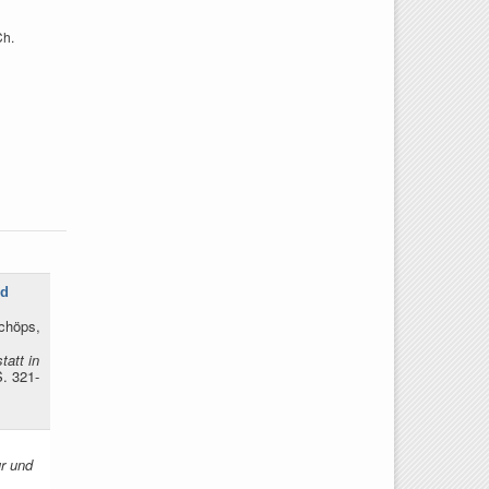
Ch.
nd
chöps,
att in
S. 321-
ur und