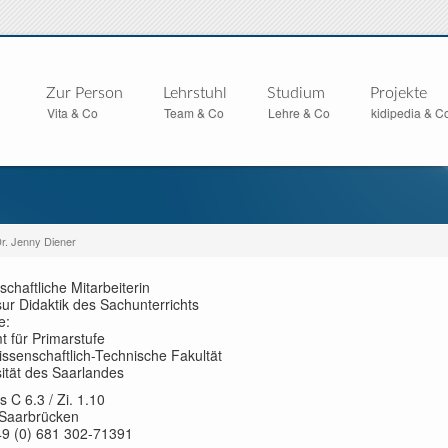
Zur Person
Lehrstuhl
Studium
Projekte
Vita & Co
Team & Co
Lehre & Co
kidipedia & C
r. Jenny Diener
chaftliche Mitarbeiterin
ur Didaktik des Sachunterrichts
e:
 für Primarstufe
ssenschaftlich-Technische Fakultät
ität des Saarlandes
C 6.3 / Zi. 1.10
Saarbrücken
49 (0) 681 302-71391