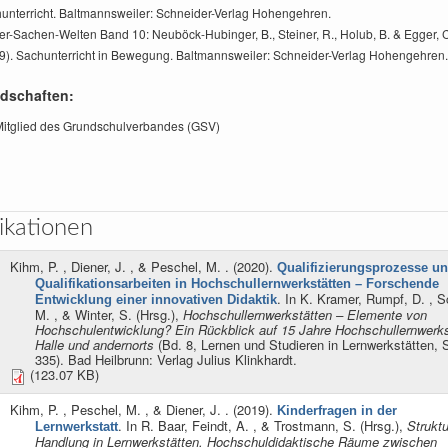
unterricht. Baltmannsweiler: Schneider-Verlag Hohengehren.
er-Sachen-Welten Band 10: Neuböck-Hubinger, B., Steiner, R., Holub, B. & Egger, 
9). Sachunterricht in Bewegung. Baltmannsweiler: Schneider-Verlag Hohengehren.
edschaften:
Mitglied des Grundschulverbandes (GSV)
ikationen
Kihm, P. , Diener, J. , & Peschel, M.
. (2020).
Qualifizierungsprozesse u
Qualifikationsarbeiten in Hochschullernwerkstätten – Forschende
. In
K. Kramer, Rumpf, D. , S
Entwicklung einer innovativen Didaktik
M. , & Winter, S. (Hrsg.)
,
Hochschullernwerkstätten – Elemente von
Hochschulentwicklung? Ein Rückblick auf 15 Jahre Hochschullernwerkst
Halle und andernorts
(Bd. 8, Lernen und Studieren in Lernwerkstätten, 
335). Bad Heilbrunn: Verlag Julius Klinkhardt.
(123.07 KB)
Kihm, P. , Peschel, M. , & Diener, J.
. (2019).
Kinderfragen in der
. In
R. Baar, Feindt, A. , & Trostmann, S. (Hrsg.)
,
Strukt
Lernwerkstatt
Handlung in Lernwerkstätten. Hochschuldidaktische Räume zwischen