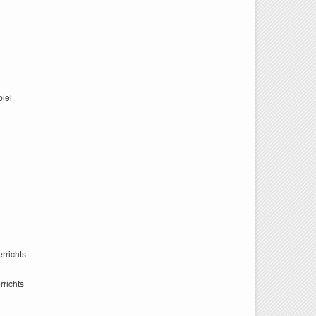
iel
rrichts
richts