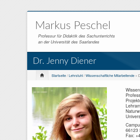
Markus Peschel
Professur für Didaktik des Sachunterrichts
an der Universität des Saarlandes
Dr. Jenny Diener
Startseite
/
Lehrstuhl
/
Wissenschaftliche Mitarbeitende
» D
Wissens
Profess
Projekt
Lehramt
Naturwi
Univers
Campus 
66123 
Fax: +