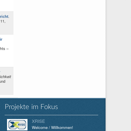
.
richt
 11,
ür
hts –
r
ichkeit
und
Projekte im Fokus
XRISE
Welcome / Willkommen!