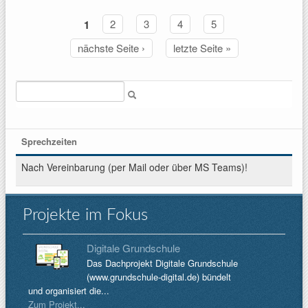
1
2
3
4
5
Seiten
nächste Seite ›
letzte Seite »
Suche
Sprechzeiten
Nach Vereinbarung (per Mail oder über MS Teams)!
Projekte im Fokus
Digitale Grundschule
Das Dachprojekt Digitale Grundschule
(www.grundschule-digital.de) bündelt
und organisiert die...
Zum Projekt...