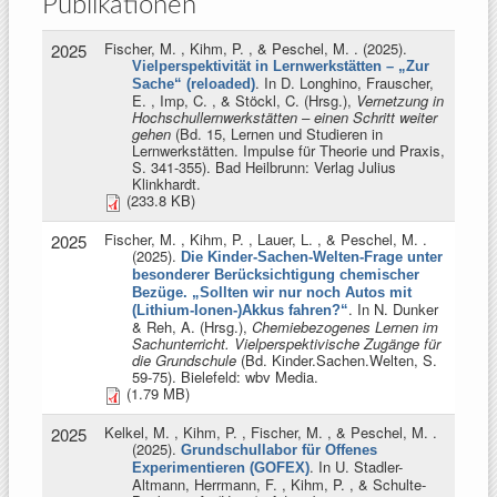
Publikationen
Fischer, M. , Kihm, P. , & Peschel, M.
. (2025).
2025
Vielperspektivität in Lernwerkstätten – „Zur
. In
D. Longhino, Frauscher,
Sache“ (reloaded)
E. , Imp, C. , & Stöckl, C. (Hrsg.)
,
Vernetzung in
Hochschullernwerkstätten – einen Schritt weiter
gehen
(Bd. 15, Lernen und Studieren in
Lernwerkstätten. Impulse für Theorie und Praxis,
S. 341-355). Bad Heilbrunn: Verlag Julius
Klinkhardt.
(233.8 KB)
Fischer, M. , Kihm, P. , Lauer, L. , & Peschel, M.
.
2025
(2025).
Die Kinder-Sachen-Welten-Frage unter
besonderer Berücksichtigung chemischer
Bezüge. „Sollten wir nur noch Autos mit
. In
N. Dunker
(Lithium-Ionen-)Akkus fahren?“
& Reh, A. (Hrsg.)
,
Chemiebezogenes Lernen im
Sachunterricht. Vielperspektivische Zugänge für
die Grundschule
(Bd. Kinder.Sachen.Welten, S.
59-75). Bielefeld: wbv Media.
(1.79 MB)
Kelkel, M. , Kihm, P. , Fischer, M. , & Peschel, M.
.
2025
(2025).
Grundschullabor für Offenes
. In
U. Stadler-
Experimentieren (GOFEX)
Altmann, Herrmann, F. , Kihm, P. , & Schulte-