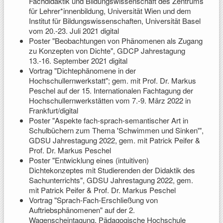
Fachdidaktik und Bildungswissenschaft des Zentrums
für Lehrer*innenbildung, Universität Wien und dem
Institut für Bildungswissenschaften, Universität Basel
vom 20.-23. Juli 2021 digital
Poster "Beobachtungen von Phänomenen als Zugang
zu Konzepten von Dichte", GDCP Jahrestagung
13.-16. September 2021 digital
Vortrag "Dichtephänomene in der
Hochschullernwerkstatt"; gem. mit Prof. Dr. Markus
Peschel auf der 15. Internationalen Fachtagung der
Hochschullernwerkstätten vom 7.-9. März 2022 in
Frankfurt/digital
Poster "
Aspekte fach-sprach-semantischer Art in
Schulbüchern zum Thema 'Schwimmen und Sinken'",
GDSU Jahrestagung 2022, gem. mit Patrick Peifer &
Prof. Dr. Markus Peschel
Poster "Entwicklung eines (intuitiven)
Dichtekonzeptes mit Studierenden der Didaktik des
Sachunterrichts", GDSU Jahrestagung 2022, gem.
mit Patrick Peifer & Prof. Dr. Markus Peschel
Vortrag "Sprach-Fach-Erschließung von
Auftriebsphänomenen" auf der 2.
Wagenscheintagung, Pädagogische Hochschule