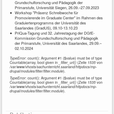
Grundschulforschung und Pädagogik der
Primarstufe, Universität Siegen, 26.09.–27.09.2023
Workshop "Präsenz Schreibwoche für
Promovierende im Graduate Center" im Rahmen des
Graduiertenprogramms der Universität des
Saarlandes (GradUS), 09.10-13.10.23
PriQua-Tagung und 32. Jahrestagung der DGfE-
Kommission Grundschulforschung und Pädagogik
der Primarstufe, Universität des Saarlandes, 29.09.–
02.10.2024
TypeError
: count(): Argument #1 ($value) must be of type
Countable|array, bool given in
_filter_url()
(Zeile
1535
von
/var/www/vhosts/sachunterricht.saarland/httpdocs/mp-
drupal/modules/filter/filter.module
).
TypeError
: count(): Argument #1 ($value) must be of type
Countable|array, bool given in
_filter_url()
(Zeile
1535
von
/var/www/vhosts/sachunterricht.saarland/httpdocs/mp-
drupal/modules/filter/filter.module
).