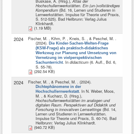
Buskase, A. (Hrsg.)
,
Atlas der
Hochschullernwerkstätten. Ein (un-)vollständiges
Kompendium
(Bd. 16, Lernen und Studieren in
Lernwerkstätten. Impulse für Theorie und Praxis,
S. 512-525). Bad Heilbrunn: Verlag Julius
Klinkhardt.
(1.19 MB)
Fischer, M. , Kihm, P. , Kneis, S. , & Peschel, M.
.
2024
(2024).
Die Kinder-Sachen-Welten-Frage
(KSW-Frage) als praktisch-didaktisches
Werkzeug zur Planung und Umsetzung von
Vernetzung im vielperspektivischen
. In
didacticum
(6. Aufl., Bd. 6,
Sachunterricht
S. 55-78).
(292.54 KB)
Fischer, M. , & Peschel, M.
. (2024).
2024
Dichtephänomene in der
. In
N. Weber, Moos,
Hochschullernwerkstatt
M. , & Kucharz, D. (Hrsg.)
,
Hochschullernwerkstätten im analogen und
digitalen Raum. Perspektiven auf Didaktik und
Forschung in innovativen Lernsettings
(Bd. 14,
Lernen und Studieren in Lernwerkstätten.
Impulse für Theorie und Praxis, S. 60-74). Bad
Heilbrunn: Verlag Julius Klinkhardt.
(940.72 KB)