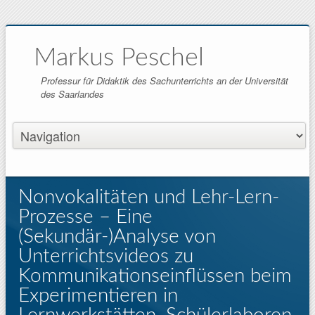
Markus Peschel
Professur für Didaktik des Sachunterrichts an der Universität
des Saarlandes
Nonvokalitäten und Lehr-Lern-
Prozesse – Eine
(Sekundär-)Analyse von
Unterrichtsvideos zu
Kommunikationseinflüssen beim
Experimentieren in