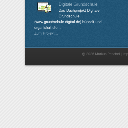
Digitale Grundschule
Das Dachprojekt Digitale
Grundschule
(www.grundschule-digital.de) bündelt und
organisiert die...
Zum Projekt...
@ 2026 Markus Peschel |
Im