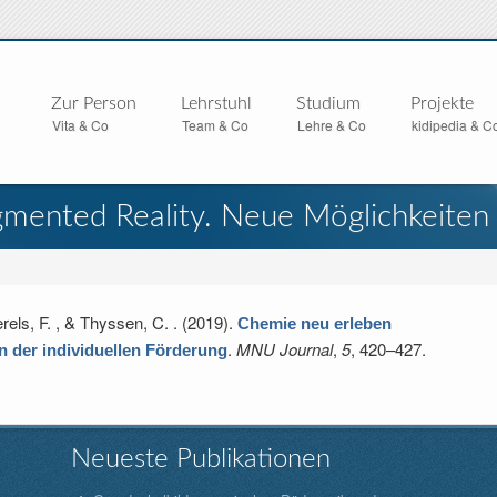
Zur Person
Lehrstuhl
Studium
Projekte
Vita & Co
Team & Co
Lehre & Co
kidipedia & C
mented Reality. Neue Möglichkeiten d
erels, F. , & Thyssen, C.
. (2019).
Chemie neu erleben
.
MNU Journal
,
5
, 420–427.
n der individuellen Förderung
Neueste Publikationen