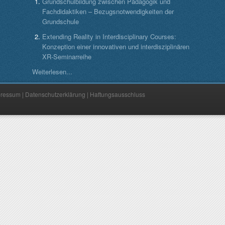
Grundschulbildung zwischen Pädagogik und
Fachdidaktiken – Bezugsnotwendigkeiten der
Grundschule
Extending Reality in Interdisciplinary Courses:
Konzeption einer innovativen und interdisziplinären
XR-Seminarreihe
Weiterlesen...
pressum
|
Datenschutzerklärung
|
Haftungsausschluss