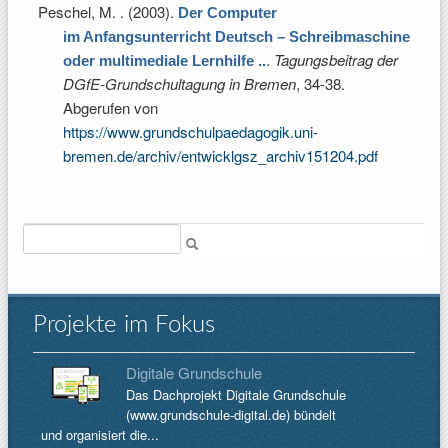
Peschel, M.
. (2003).
Der Computer
im Anfangsunterricht Deutsch – Schreibmaschine
.
Tagungsbeitrag der
oder multimediale Lernhilfe ..
DGfE-Grundschultagung in Bremen
, 34-38.
Abgerufen von
https://www.grundschulpaedagogik.uni-
bremen.de/archiv/entwicklgsz_archiv151204.pdf
Suche
Projekte im Fokus
Digitale Grundschule
Das Dachprojekt Digitale Grundschule
(www.grundschule-digital.de) bündelt
und organisiert die...