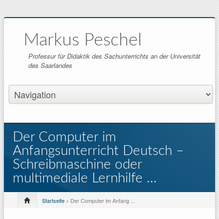
Markus Peschel
Professur für Didaktik des Sachunterrichts an der Universität
des Saarlandes
Der Computer im
Anfangsunterricht Deutsch –
Schreibmaschine oder
multimediale Lernhilfe ...
Startseite
» Der Computer im Anfang ...