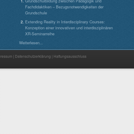
Grundschulbildung zwischen Pädagogik und
Fachdidaktiken – Bezugsnotwendigkeiten der
Grundschule
Extending Reality in Interdisciplinary Courses:
Konzeption einer innovativen und interdisziplinären
XR-Seminarreihe
Weiterlesen...
pressum
|
Datenschutzerklärung
|
Haftungsausschluss