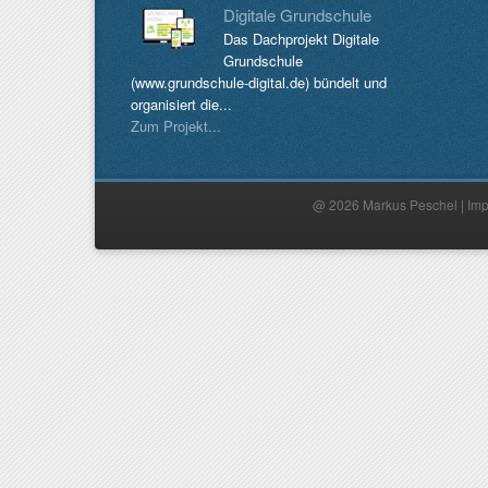
Digitale Grundschule
Das Dachprojekt Digitale
Grundschule
(www.grundschule-digital.de) bündelt und
organisiert die...
Zum Projekt...
@ 2026 Markus Peschel |
Im