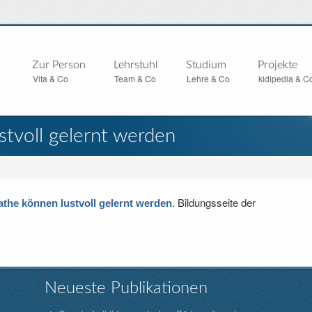
Zur Person
Lehrstuhl
Studium
Projekte
Vita & Co
Team & Co
Lehre & Co
kidipedia & C
tvoll gelernt werden
. Bildungsseite der
the können lustvoll gelernt werden
Neueste Publikationen