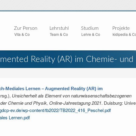
Zur Person
Lehrstuhl
Studium
Projekte
Vita & Co
Team & Co
Lehre & Co
kidipedia & C
mented Reality (AR) im Chemie- und 
ch-Mediales Lernen – Augmented Reality (AR) im
rsg.)
,
Unsicherheit als Element von naturwissenschaftsbezogenen
k der Chemie und Physik, Online-Jahrestagung 2021
. Duisburg: Univer
.gdcp-ev.de/wp-content/tb2022/TB2022_416_Peschel.pdf
ales Lernen.pdf