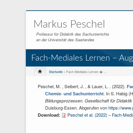
Markus Peschel
Professur für Didaktik des Sachunterrichts
an der Universität des Saarlandes
Fach-Mediales Lernen – Aug
Startseite
» Fach-Mediales Lernen � ...
Peschel, M. , Seibert, J. , & Lauer, L.
. (2022).
Fa
. In
S. Habig (H
Chemie- und Sachunterricht
Bildungsprozessen. Gesellschaft für Didakti
Duisburg-Essen. Abgerufen von
https://www
Download:
Peschel et al. (2022) – Fach-Medi