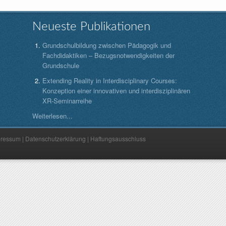
Neueste Publikationen
Grundschulbildung zwischen Pädagogik und
Fachdidaktiken – Bezugsnotwendigkeiten der
Grundschule
Extending Reality in Interdisciplinary Courses:
Konzeption einer innovativen und interdisziplinären
XR-Seminarreihe
Weiterlesen...
pressum
|
Datenschutzerklärung
|
Haftungsausschluss