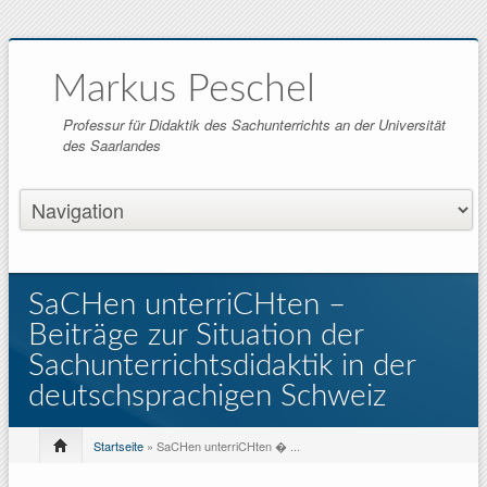
Markus Peschel
Professur für Didaktik des Sachunterrichts an der Universität
des Saarlandes
SaCHen unterriCHten –
Beiträge zur Situation der
Sachunterrichtsdidaktik in der
deutschsprachigen Schweiz
Startseite
» SaCHen unterriCHten � ...