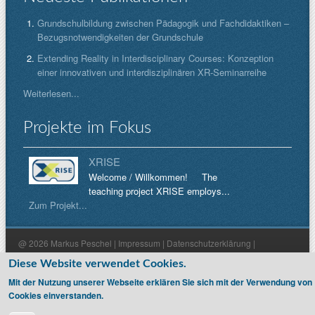
Grundschulbildung zwischen Pädagogik und Fachdidaktiken –
Bezugsnotwendigkeiten der Grundschule
Extending Reality in Interdisciplinary Courses: Konzeption
einer innovativen und interdisziplinären XR-Seminarreihe
Weiterlesen...
Projekte im Fokus
XRISE
Welcome / Willkommen! The
teaching project XRISE employs...
Zum Projekt...
@ 2026 Markus Peschel |
Impressum
|
Datenschutzerklärung
|
Haftungsausschluss
Diese Website verwendet Cookies.
Mit der Nutzung unserer Webseite erklären Sie sich mit der Verwendung von
Cookies einverstanden.