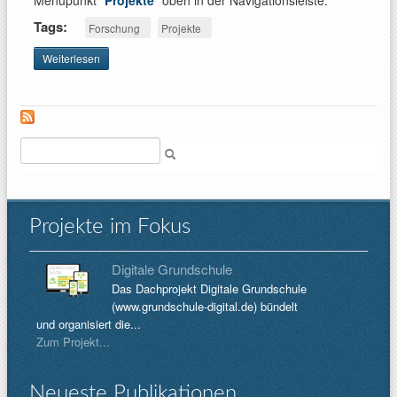
Menüpunkt "
Projekte
" oben in der Navigationsleiste.
Tags:
Forschung
Projekte
Weiterlesen
über
Projekte
online!
Suche
Projekte im Fokus
Digitale Grundschule
Das Dachprojekt Digitale Grundschule
(www.grundschule-digital.de) bündelt
und organisiert die...
Zum Projekt...
Neueste Publikationen