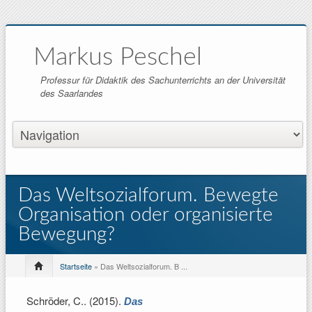
Markus Peschel
Professur für Didaktik des Sachunterrichts an der Universität
des Saarlandes
Das Weltsozialforum. Bewegte
Organisation oder organisierte
Bewegung?
Startseite
» Das Weltsozialforum. B ...
Schröder, C.
. (2015).
Das