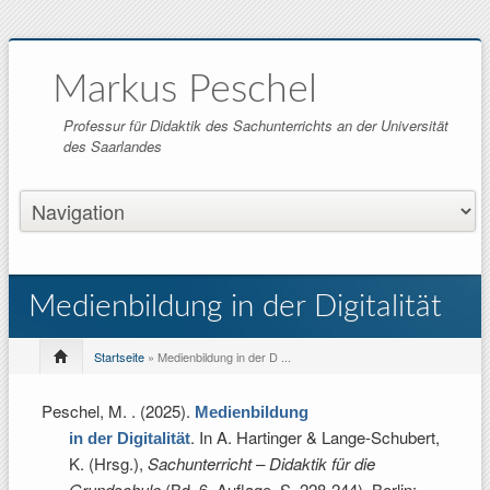
Markus Peschel
Professur für Didaktik des Sachunterrichts an der Universität
des Saarlandes
Medienbildung in der Digitalität
Startseite
» Medienbildung in der D ...
Peschel, M.
. (2025).
Medienbildung
. In
A. Hartinger & Lange-Schubert,
in der Digitalität
K. (Hrsg.)
,
Sachunterricht – Didaktik für die
Grundschule
(Bd. 6. Auflage, S. 228-244). Berlin: