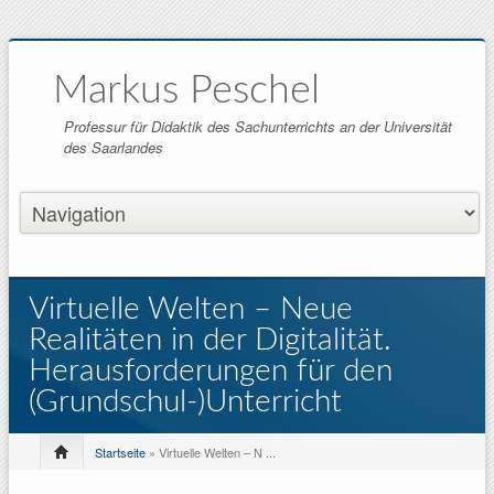
Markus Peschel
Professur für Didaktik des Sachunterrichts an der Universität
des Saarlandes
Virtuelle Welten – Neue
Realitäten in der Digitalität.
Herausforderungen für den
(Grundschul-)Unterricht
Startseite
» Virtuelle Welten – N ...