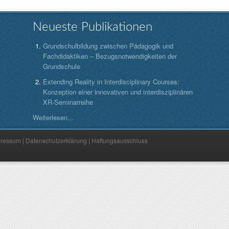
Neueste Publikationen
Grundschulbildung zwischen Pädagogik und
Fachdidaktiken – Bezugsnotwendigkeiten der
Grundschule
Extending Reality in Interdisciplinary Courses:
Konzeption einer innovativen und interdisziplinären
XR-Seminarreihe
Weiterlesen...
pressum
|
Datenschutzerklärung
|
Haftungsausschluss