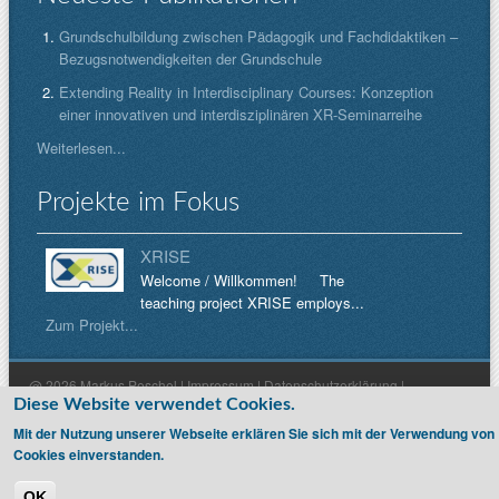
Grundschulbildung zwischen Pädagogik und Fachdidaktiken –
Bezugsnotwendigkeiten der Grundschule
Extending Reality in Interdisciplinary Courses: Konzeption
einer innovativen und interdisziplinären XR-Seminarreihe
Weiterlesen...
Projekte im Fokus
XRISE
Welcome / Willkommen! The
teaching project XRISE employs...
Zum Projekt...
@ 2026 Markus Peschel |
Impressum
|
Datenschutzerklärung
|
Diese Website verwendet Cookies.
Haftungsausschluss
Mit der Nutzung unserer Webseite erklären Sie sich mit der Verwendung von
Cookies einverstanden.
OK