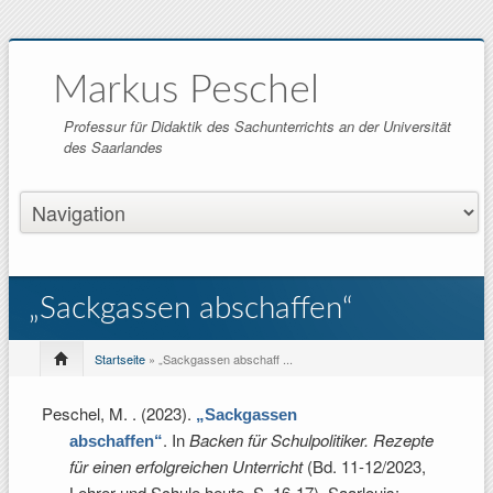
Markus Peschel
Professur für Didaktik des Sachunterrichts an der Universität
des Saarlandes
„Sackgassen abschaffen“
Startseite
» „Sackgassen abschaff ...
Peschel, M.
. (2023).
„Sackgassen
. In
Backen für Schulpolitiker. Rezepte
abschaffen“
für einen erfolgreichen Unterricht
(Bd. 11-12/2023,
Lehrer und Schule heute, S. 16-17). Saarlouis: