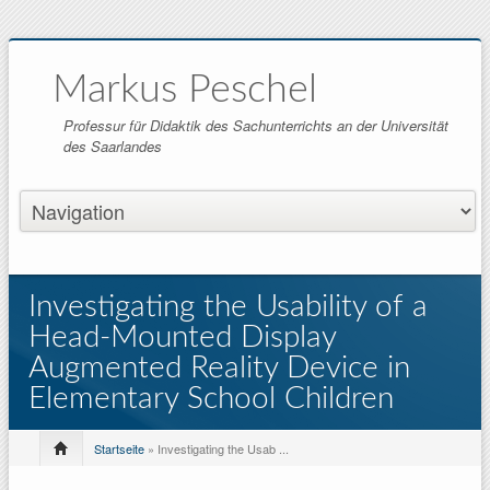
Markus Peschel
Professur für Didaktik des Sachunterrichts an der Universität
des Saarlandes
Investigating the Usability of a
Head-Mounted Display
Augmented Reality Device in
Elementary School Children
Startseite
» Investigating the Usab ...