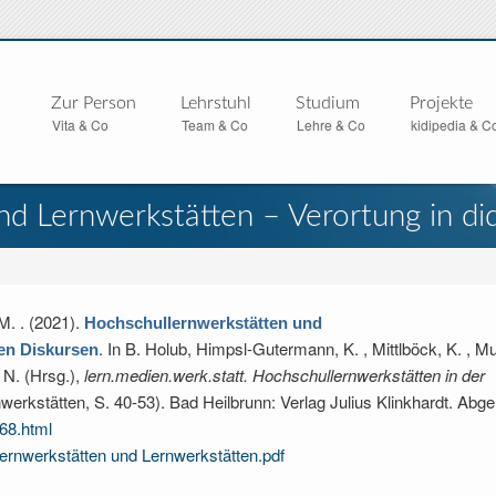
Zur Person
Lehrstuhl
Studium
Projekte
Vita & Co
Team & Co
Lehre & Co
kidipedia & C
d Lernwerkstätten – Verortung in di
 M.
. (2021).
Hochschullernwerkstätten und
. In
B. Holub, Himpsl-Gutermann, K. , Mittlböck, K. , Mu
hen Diskursen
 N. (Hrsg.)
,
lern.medien.werk.statt. Hochschullernwerkstätten in der
werkstätten, S. 40-53). Bad Heilbrunn: Verlag Julius Klinkhardt. Abge
468.html
lernwerkstätten und Lernwerkstätten.pdf