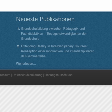
Neueste Publikationen
Grundschulbildung zwischen Pädagogik und
Fachdidaktiken – Bezugsnotwendigkeiten der
Grundschule
Extending Reality in Interdisciplinary Courses:
Konzeption einer innovativen und interdisziplinären
XR-Seminarreihe
Weiterlesen...
pressum
|
Datenschutzerklärung
|
Haftungsausschluss