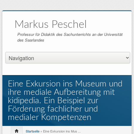
Markus Peschel
Professur für Didaktik des Sachunterrichts an der Universität
des Saarlandes
Eine Exkursion ins Museum und
ihre mediale Aufbereitung mit
kidipedia. Ein Beispiel zur
Förderung fachlicher und
medialer Kompetenzen
Startseite
» Eine Exkursion ins Mus ...