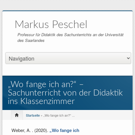
Markus Peschel
Professur für Didaktik des Sachunterrichts an der Universität
des Saarlandes
„Wo fange ich an?“ –
Sachunterricht von der Didaktik
ins Klassenzimmer
Startseite
» „Wo fange ich an?“ ...
Weber, A.
. (2020).
„Wo fange ich