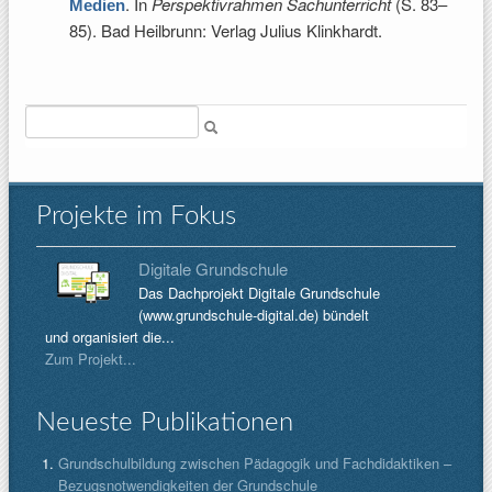
. In
Perspektivrahmen Sachunterricht
(S. 83–
Medien
85). Bad Heilbrunn: Verlag Julius Klinkhardt.
Suche
Projekte im Fokus
Digitale Grundschule
Das Dachprojekt Digitale Grundschule
(www.grundschule-digital.de) bündelt
und organisiert die...
Zum Projekt...
Neueste Publikationen
Grundschulbildung zwischen Pädagogik und Fachdidaktiken –
Bezugsnotwendigkeiten der Grundschule