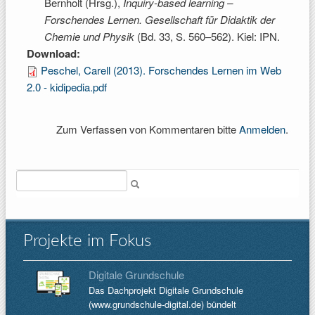
Bernholt (Hrsg.)
,
Inquiry-based learning –
Forschendes Lernen. Gesellschaft für Didaktik der
Chemie und Physik
(Bd. 33, S. 560–562). Kiel: IPN.
Download:
Peschel, Carell (2013). Forschendes Lernen im Web
2.0 - kidipedia.pdf
Zum Verfassen von Kommentaren bitte
Anmelden
.
Suche
Projekte im Fokus
Digitale Grundschule
Das Dachprojekt Digitale Grundschule
(www.grundschule-digital.de) bündelt