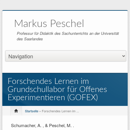
Markus Peschel
Professur für Didaktik des Sachunterrichts an der Universität
des Saarlandes
Forschendes Lernen im
Grundschullabor für Offenes
Experimentieren (GOFEX)
Startseite
» Forschendes Lernen im ...
Schumacher, A. , & Peschel, M.
.