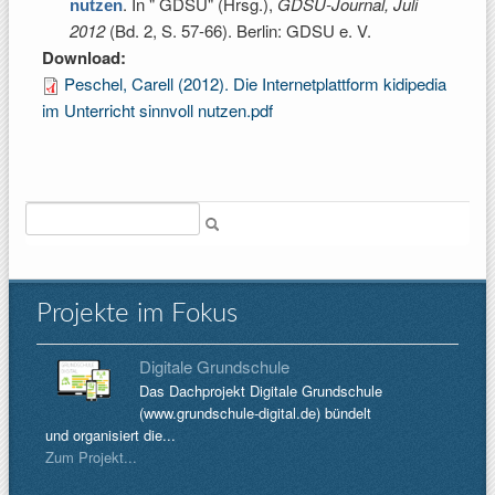
. In
" GDSU" (Hrsg.)
,
GDSU-Journal, Juli
nutzen
2012
(Bd. 2, S. 57-66). Berlin: GDSU e. V.
Download:
Peschel, Carell (2012). Die Internetplattform kidipedia
im Unterricht sinnvoll nutzen.pdf
Suche
Projekte im Fokus
Digitale Grundschule
Das Dachprojekt Digitale Grundschule
(www.grundschule-digital.de) bündelt
und organisiert die...
Zum Projekt...