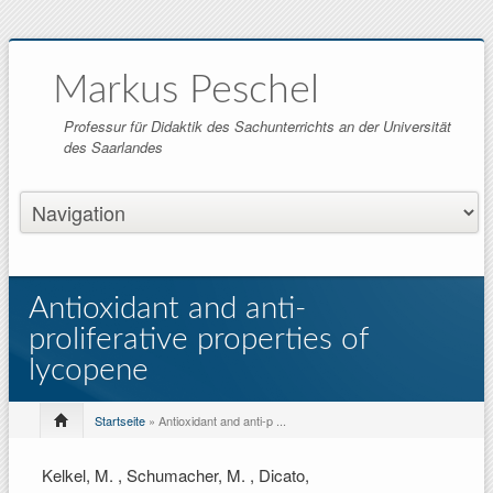
Markus Peschel
Professur für Didaktik des Sachunterrichts an der Universität
des Saarlandes
Antioxidant and anti-
proliferative properties of
lycopene
Startseite
» Antioxidant and anti-p ...
Kelkel, M. , Schumacher, M. , Dicato,