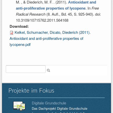
M. , & Diederich, M. F.
. (2011).
Antioxidant and
. In
Free
anti-proliferative properties of lycopene
Radical Research
(8. Aufl., Bd. 45, S. 925-940). doi:
10.3109/10715762.2011.564168
Download:
Kelkel, Schumacher, Dicato, Diederich (2011).
Antioxidant and anti-proliferative properties of
lycopene.pdf
Suche
Projekte im Fokus
Digitale Grundschule
Das Dachprojekt Digitale Grundschule