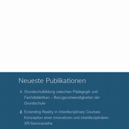
Neueste Publikationen
Grundschulbildung zwischen Pädagogik und
Fachdidaktiken – Bezugsnotwendigkeiten der
Grundschule
Extending Reality in Interdisciplinary Courses:
Konzeption einer innovativen und interdisziplinären
XR-Seminarreihe