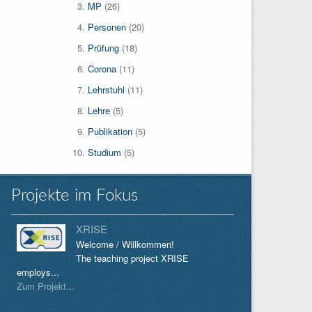
MP
(26)
Personen
(20)
Prüfung
(18)
Corona
(11)
Lehrstuhl
(11)
Lehre
(5)
Publikation
(5)
Studium
(5)
Projekte im Fokus
XRISE
Welcome / Willkommen!
The teaching project XRISE
employs...
Zum Projekt...