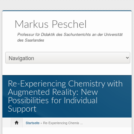
Markus Peschel
Professur für Didaktik des Sachunterrichts an der Universität
des Saarlandes
Re-Experiencing Chemistry with
Augmented Reality: New
Possibilities for Individual
Support
Startseite
» Re-Experiencing Chemis ...