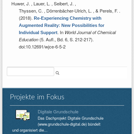
Huwer, J. , Lauer, L. , Seibert, J. ,
Thyssen, C. , Dörrenbächer-Ulrich, L. , & Perels, F.
.
(2018).
Re-Experiencing Chemistry with
Augmented Reality: New Possibilities for
. In
World Journal of Chemical
Individual Support
Education
(5. Aufl., Bd. 6, S. 212-217).
doi:10.12691/wjce-6-5-2
Suche
Projekte im Fokus
Digitale Grundschule
Das Dachprojekt Digitale Grundschule
(www.grundschule-digital.de) bündelt
und organisiert die...