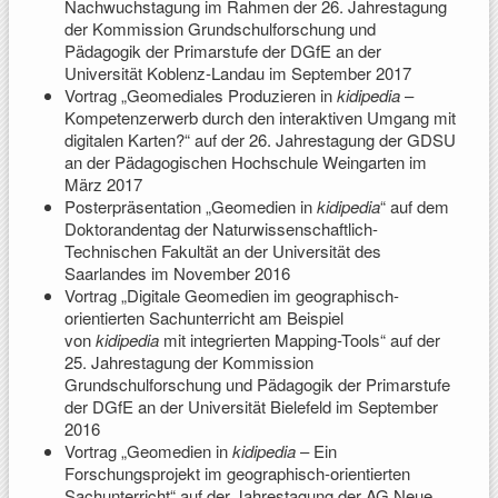
Nachwuchstagung im Rahmen der 26. Jahrestagung
der Kommission Grundschulforschung und
Pädagogik der Primarstufe der DGfE an der
Universität Koblenz-Landau im September 2017
Vortrag „Geomediales Produzieren in
kidipedia
–
Kompetenzerwerb durch den interaktiven Umgang mit
digitalen Karten?“ auf der 26. Jahrestagung der GDSU
an der Pädagogischen Hochschule Weingarten im
März 2017
Posterpräsentation „Geomedien in
kidipedia
“ auf dem
Doktorandentag der Naturwissenschaftlich-
Technischen Fakultät an der Universität des
Saarlandes im November 2016
Vortrag „Digitale Geomedien im geographisch-
orientierten Sachunterricht am Beispiel
von
kidipedia
mit integrierten Mapping-Tools“ auf der
25. Jahrestagung der Kommission
Grundschulforschung und Pädagogik der Primarstufe
der DGfE an der Universität Bielefeld im September
2016
Vortrag „Geomedien in
kidipedia
– Ein
Forschungsprojekt im geographisch-orientierten
Sachunterricht“ auf der Jahrestagung der AG Neue