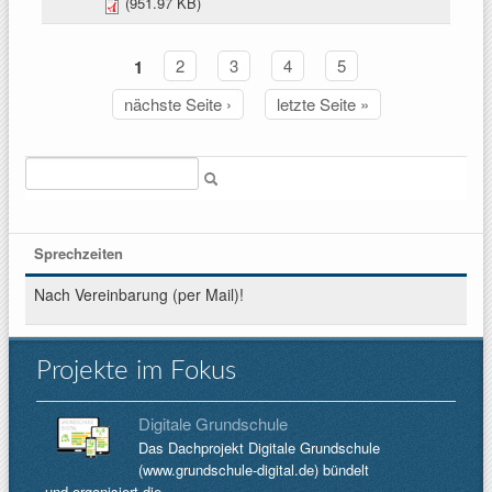
(951.97 KB)
1
2
3
4
5
Seiten
nächste Seite ›
letzte Seite »
Suche
Sprechzeiten
Nach Vereinbarung (per Mail)!
Projekte im Fokus
Digitale Grundschule
Das Dachprojekt Digitale Grundschule
(www.grundschule-digital.de) bündelt
und organisiert die...