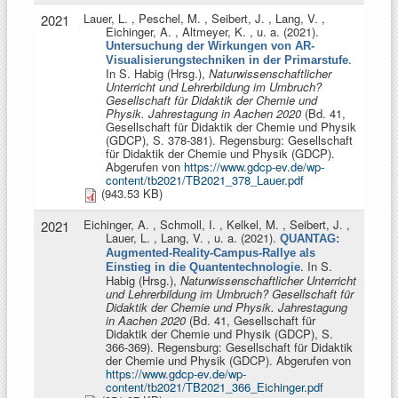
Lauer, L. , Peschel, M. , Seibert, J. , Lang, V. ,
2021
Eichinger, A. , Altmeyer, K. , u. a
. (2021).
Untersuchung der Wirkungen von AR-
.
Visualisierungstechniken in der Primarstufe
In
S. Habig (Hrsg.)
,
Naturwissenschaftlicher
Unterricht und Lehrerbildung im Umbruch?
Gesellschaft für Didaktik der Chemie und
Physik. Jahrestagung in Aachen 2020
(Bd. 41,
Gesellschaft für Didaktik der Chemie und Physik
(GDCP), S. 378-381). Regensburg: Gesellschaft
für Didaktik der Chemie und Physik (GDCP).
Abgerufen von
https://www.gdcp-ev.de/wp-
content/tb2021/TB2021_378_Lauer.pdf
(943.53 KB)
Eichinger, A. , Schmoll, I. , Kelkel, M. , Seibert, J. ,
2021
Lauer, L. , Lang, V. , u. a
. (2021).
QUANTAG:
Augmented-Reality-Campus-Rallye als
. In
S.
Einstieg in die Quantentechnologie
Habig (Hrsg.)
,
Naturwissenschaftlicher Unterricht
und Lehrerbildung im Umbruch? Gesellschaft für
Didaktik der Chemie und Physik. Jahrestagung
in Aachen 2020
(Bd. 41, Gesellschaft für
Didaktik der Chemie und Physik (GDCP), S.
366-369). Regensburg: Gesellschaft für Didaktik
der Chemie und Physik (GDCP). Abgerufen von
https://www.gdcp-ev.de/wp-
content/tb2021/TB2021_366_Eichinger.pdf