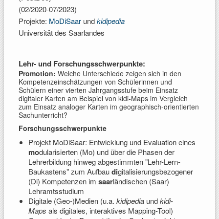
(02/2020-07/2023)
Projekte:
MoDiSaar
und
kidipedia
Universität des Saarlandes
Lehr- und Forschungsschwerpunkte:
Promotion:
Welche Unterschiede zeigen sich in den
Kompetenzeinschätzungen von Schülerinnen und
Schülern einer vierten Jahrgangsstufe beim Einsatz
digitaler Karten am Beispiel von kidi-Maps im Vergleich
zum Einsatz analoger Karten im geographisch-orientierten
Sachunterricht?
Forschungsschwerpunkte
Projekt MoDiSaar: Entwicklung und Evaluation eines
mo
dularisierten (Mo) und über die Phasen der
Lehrerbildung hinweg abgestimmten "Lehr-Lern-
Baukastens" zum Aufbau
di
gitalisierungsbezogener
(Di) Kompetenzen im
saar
ländischen (Saar)
Lehramtsstudium
Digitale (Geo-)Medien (u.a.
kidipedia
und
kidi-
Maps
als digitales, interaktives Mapping-Tool)