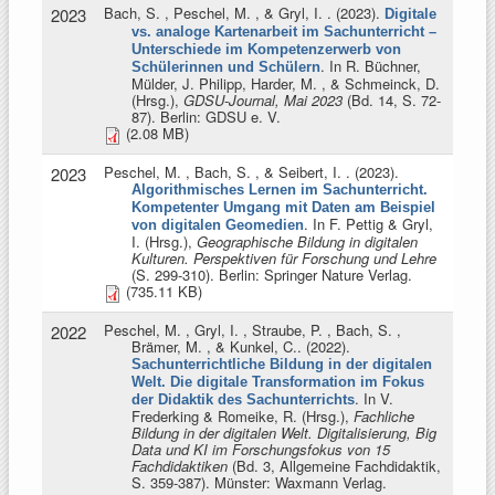
Bach, S. , Peschel, M. , & Gryl, I.
. (2023).
2023
Digitale
vs. analoge Kartenarbeit im Sachunterricht –
Unterschiede im Kompetenzerwerb von
. In
R. Büchner,
Schülerinnen und Schülern
Mülder, J. Philipp, Harder, M. , & Schmeinck, D.
(Hrsg.)
,
GDSU-Journal, Mai 2023
(Bd. 14, S. 72-
87). Berlin: GDSU e. V.
(2.08 MB)
Peschel, M. , Bach, S. , & Seibert, I.
. (2023).
2023
Algorithmisches Lernen im Sachunterricht.
Kompetenter Umgang mit Daten am Beispiel
. In
F. Pettig & Gryl,
von digitalen Geomedien
I. (Hrsg.)
,
Geographische Bildung in digitalen
Kulturen. Perspektiven für Forschung und Lehre
(S. 299-310). Berlin: Springer Nature Verlag.
(735.11 KB)
Peschel, M. , Gryl, I. , Straube, P. , Bach, S. ,
2022
Brämer, M. , & Kunkel, C.
. (2022).
Sachunterrichtliche Bildung in der digitalen
Welt. Die digitale Transformation im Fokus
. In
V.
der Didaktik des Sachunterrichts
Frederking & Romeike, R. (Hrsg.)
,
Fachliche
Bildung in der digitalen Welt. Digitalisierung, Big
Data und KI im Forschungsfokus von 15
Fachdidaktiken
(Bd. 3, Allgemeine Fachdidaktik,
S. 359-387). Münster: Waxmann Verlag.