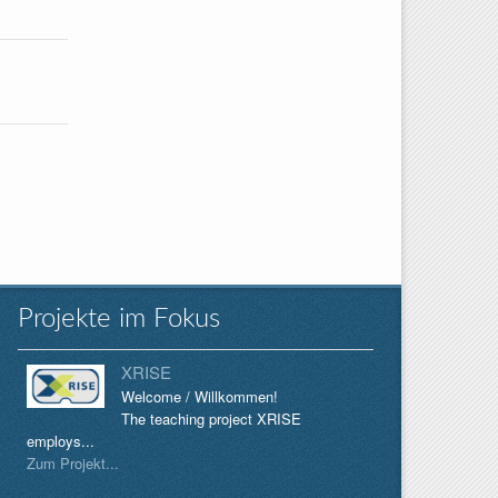
Projekte im Fokus
XRISE
Welcome / Willkommen!
The teaching project XRISE
employs...
Zum Projekt...