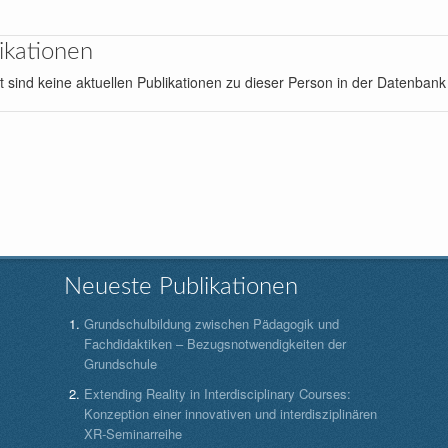
ikationen
t sind keine aktuellen Publikationen zu dieser Person in der Datenbank
Neueste Publikationen
Grundschulbildung zwischen Pädagogik und
Fachdidaktiken – Bezugsnotwendigkeiten der
Grundschule
Extending Reality in Interdisciplinary Courses:
Konzeption einer innovativen und interdisziplinären
XR-Seminarreihe