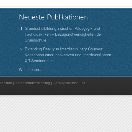
Neueste Publikationen
Grundschulbildung zwischen Pädagogik und
Fachdidaktiken – Bezugsnotwendigkeiten der
Grundschule
Extending Reality in Interdisciplinary Courses:
Konzeption einer innovativen und interdisziplinären
XR-Seminarreihe
Weiterlesen...
pressum
|
Datenschutzerklärung
|
Haftungsausschluss