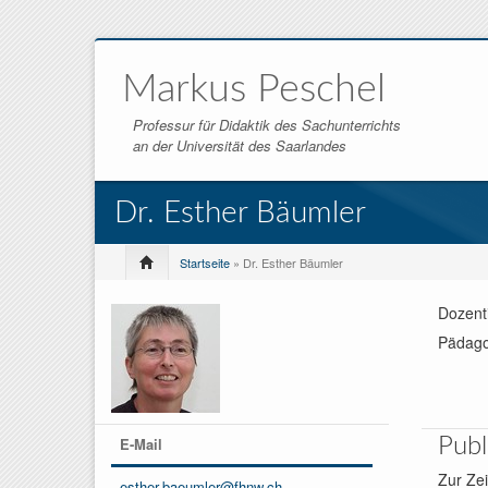
Markus Peschel
Professur für Didaktik des Sachunterrichts
an der Universität des Saarlandes
Dr. Esther Bäumler
Startseite
» Dr. Esther Bäumler
Dozenti
Pädago
E-Mail
Publ
Zur Zei
esther.baeumler@fhnw.ch