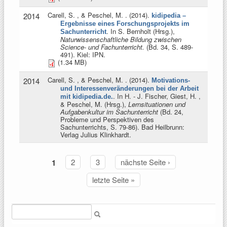
Carell, S. , & Peschel, M.
. (2014).
2014
kidipedia –
Ergebnisse eines Forschungsprojekts im
. In
S. Bernholt (Hrsg.)
,
Sachunterricht
Naturwissenschaftliche Bildung zwischen
Science- und Fachunterricht.
(Bd. 34, S. 489-
491). Kiel: IPN.
(1.34 MB)
Carell, S. , & Peschel, M.
. (2014).
2014
Motivations-
und Interessenveränderungen bei der Arbeit
. In
H. - J. Fischer, Giest, H. ,
mit kidipedia.de.
& Peschel, M. (Hrsg.)
,
Lernsituationen und
Aufgabenkultur im Sachunterricht
(Bd. 24,
Probleme und Perspektiven des
Sachunterrichts, S. 79-86). Bad Heilbrunn:
Verlag Julius Klinkhardt.
1
2
3
nächste Seite ›
Seiten
letzte Seite »
Suche