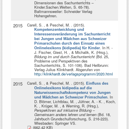
Dimensionen des Sachunterrichts –
Kinder.Sachen.Welten, S. 65-78).
Baltmannsweiler: Schneider Verlag
Hohengehren.
Carell, S. , & Peschel, M.
. (2015).
2015
Kompetenzentwicklung und
Interessensveränderung im Sachunterricht
bei Jungen und Mädchen aus Schweizer
Primarschulen durch den Einsatz eines
. In
H. -
Onlinelexikons (kidipedia) für Kinder
J. Fischer, Giest, H. , & Michalik, K. (Hrsg.)
,
Bildung im und durch Sachunterricht
(Bd. 25,
Probleme und Perspektiven des
Sachunterrichts, S. 101-106). Bad Heilbrunn:
Verlag Julius Klinkhardt. Abgerufen von
http://klinkhardt.de/verlagsprogramm/2020.html
Carell, S. , & Peschel, M.
. (2015).
2015
Einfluss des
Onlinelexikons kidipedia auf die
Naturwissenschaftskompetenz von Jungen
. In
und Mädchen an Schweizer Primschulen
D. Blömer, Lichtblau, M. , Jüttner, A. - K. , Koch,
K. , Krüger, M. , & Werning, R. (Hrsg.)
,
Perspektiven auf inklusive Bildung –
Gemeinsam anders lehren und lernen
(Bd. 18,
Jahrbuch Grundschulforschung, S. 216-223).
Wiesbaden: Springer VS.
(662.42 KB)